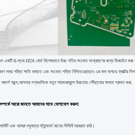
কটি 8-স্তর HDI বোর্ড বিশেষভাবে উচ্চ গতির সংকেত সংক্রমণের জন্য ডিজাইন করা হয়ে
মণ সময় শক্তি ক্ষতি কমাতে এবং সংকেত শক্তি নিশ্চিতএছাড়াও এর কম অপচয় ফ্যাক্টর সি
্য আদর্শ পছন্দ,আপনার পণ্যগুলিকে নতুন পারফরম্যান্স উচ্চতায় পৌঁছানোর ক্ষমতা প্রদান করা.
পর্কে আরো জানতে আমাদের সাথে যোগাযোগ করুন!
্কিট এবং আমরা শুধুমাত্র স্ট্যান্ডার্ড মানের পিসিবি সরবরাহ করি।