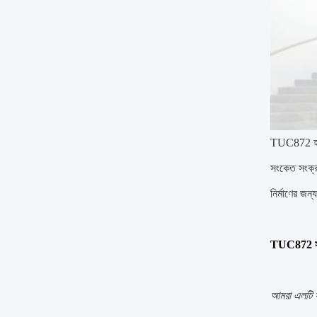
TUC872 হল এ
সংকেত সংক্র
নির্মাণের জন
TUC872 সম্
আমরা এলটি সার