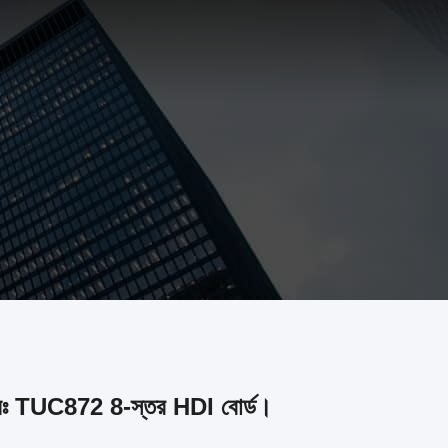
সমাধানঃ TUC872 8-স্তর HDI বোর্ড।