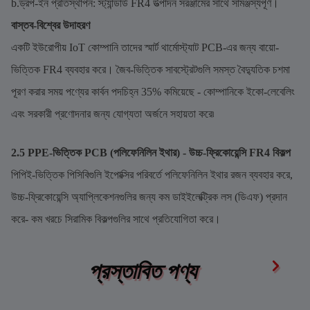
b.ড্রপ-ইন প্রতিস্থাপন: স্ট্যান্ডার্ড FR4 উত্পাদন সরঞ্জামের সাথে সামঞ্জস্যপূর্ণ।
বাস্তব-বিশ্বের উদাহরণ
একটি ইউরোপীয় IoT কোম্পানি তাদের স্মার্ট থার্মোস্ট্যাট PCB-এর জন্য বায়ো-
ভিত্তিক FR4 ব্যবহার করে। জৈব-ভিত্তিক সাবস্ট্রেটগুলি সমস্ত বৈদ্যুতিক চশমা
পূরণ করার সময় পণ্যের কার্বন পদচিহ্ন 35% কমিয়েছে - কোম্পানিকে ইকো-লেবেলিং
এবং সরকারী প্রণোদনার জন্য যোগ্যতা অর্জনে সহায়তা করে৷
2.5 PPE-ভিত্তিক PCB (পলিফেনিলিন ইথার) - উচ্চ-ফ্রিকোয়েন্সি FR4 বিকল্প
পিপিই-ভিত্তিক পিসিবিগুলি ইপোক্সির পরিবর্তে পলিফেনিলিন ইথার রজন ব্যবহার করে,
উচ্চ-ফ্রিকোয়েন্সি অ্যাপ্লিকেশনগুলির জন্য কম ডাইইলেক্ট্রিক লস (ডিএফ) প্রদান
করে- কম খরচে সিরামিক বিকল্পগুলির সাথে প্রতিযোগিতা করে।
প্রস্তাবিত পণ্য