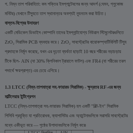
গ. নিম্ন তাপ পরিবাহিতা: কম শক্তির ইমপ্লান্টেবলের জন্য আদর্শ (যেমন, গ্লুকোজ
মনিটর) যেখানে টিস্যুতে তাপ স্থানান্তর অবশ্যই ন্যূনতম করা উচিত।
বাস্তব-বিশ্বের উদাহরণ
একটি মেডিকেল ডিভাইস কোম্পানি তাদের ইমপ্লান্টযোগ্য নিউরাল স্টিমুলেটরগুলিতে
ZrO₂ সিরামিক PCB ব্যবহার করে। ZrO₂ সাবস্ট্রেটের বায়োকম্প্যাটিবিলিটি টিস্যু
প্রদাহকে নির্মূল করেছে, যখন এর দৃঢ়তা ব্যর্থতা ছাড়াই 10 বছর শরীরের নড়াচড়ায়
টিকে ছিল- AlN (যা 30% ক্লিনিকাল ট্রায়ালে ফাটল) এবং FR4 (যা শরীরের তরল
পদার্থে ক্ষয়প্রাপ্ত) এর চেয়ে এগিয়ে।
1.3 LTCC (নিম্ন-তাপমাত্রা সহ-ফায়ারড সিরামিক) - ক্ষুদ্রতর RF-এর জন্য
মাল্টিলেয়ার ইন্টিগ্রেশন
LTCC (নিম্ন-তাপমাত্রা সহ-ফায়ারড সিরামিক) হল একটি "বিল্ট-ইন" সিরামিক
পিসিবি প্রযুক্তি যা প্রতিরোধক, ক্যাপাসিটর এবং অ্যান্টেনাগুলিকে সরাসরি সাবস্ট্রেটের
মধ্যে একীভূত করে — পৃষ্ঠের উপাদানগুলিকে নির্মূল করে৷
LTCC সিরামিক
AlN