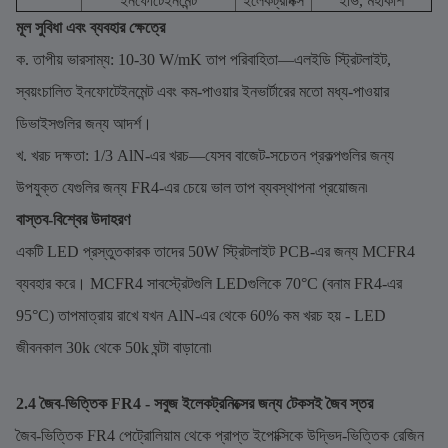
ইনফোটেইনমেন্ট
ইলেকট্রনিক্স
ইভি, মহাকাশ
মূল সুবিধা এবং ব্যবহার ক্ষেত্রে
ক. তাপীয় ভারসাম্য: 10-30 W/mK তাপ পরিবাহিতা—এলইডি স্ট্রিটলাইট,
স্বয়ংচালিত ইনফোটেইনমেন্ট এবং কম-পাওয়ার ইনভার্টারের মতো মধ্য-পাওয়ার
ডিভাইসগুলির জন্য আদর্শ।
খ. খরচ দক্ষতা: 1/3 AlN-এর খরচ—যেসব বাজেট-সচেতন প্রকল্পগুলির জন্য
উপযুক্ত যেগুলির জন্য FR4-এর চেয়ে ভাল তাপ ব্যবস্থাপনা প্রয়োজন৷
বাস্তব-বিশ্বের উদাহরণ
একটি LED প্রস্তুতকারক তাদের 50W স্ট্রিটলাইট PCB-এর জন্য MCFR4
ব্যবহার করে। MCFR4 সাবস্ট্রেটগুলি LEDগুলিকে 70°C (বনাম FR4-এর
95°C) তাপমাত্রায় রাখে যখন AlN-এর থেকে 60% কম খরচ হয় - LED
জীবনকাল 30k থেকে 50k ঘন্টা বাড়ানো৷
2.4 জৈব-ভিত্তিক FR4 - সবুজ ইলেকট্রনিক্সের জন্য টেকসই জৈব স্তর
জৈব-ভিত্তিক FR4 পেট্রোলিয়াম থেকে প্রাপ্ত ইপোক্সিকে উদ্ভিদ-ভিত্তিক রেজিন