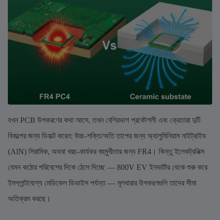
যখন PCB উপকরণের কথা আসে, তখন বেশিরভাগ প্রকৌশলী এবং ক্রেতারা দুটি
বিকল্পের জন্য ডিফল্ট করেন: উচ্চ-শক্তি/অতি তাপের জন্য অ্যালুমিনিয়াম নাইট্রাইড
(AlN) সিরামিক, অথবা খরচ-কার্যকর বহুমুখীতার জন্য FR4। কিন্তু ইলেকট্রনিক্স
যেমন কঠোর পরিবেশের দিকে ঠেলে দিচ্ছে — 800V EV ইনভার্টার থেকে শুরু করে
ইমপ্লান্টযোগ্য মেডিকেল ডিভাইস পর্যন্ত — মূলধারার উপকরণগুলি তাদের সীমা
অতিক্রম করছে।