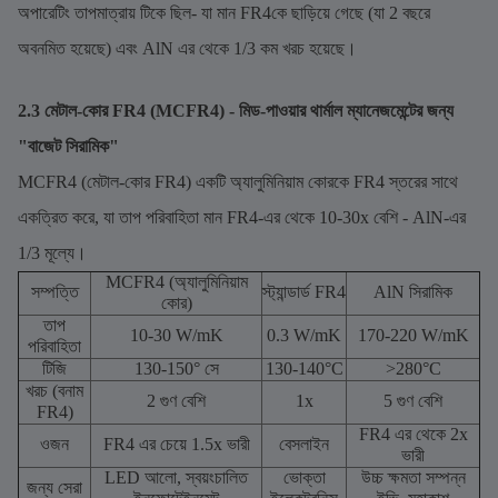
অপারেটিং তাপমাত্রায় টিকে ছিল- যা মান FR4কে ছাড়িয়ে গেছে (যা 2 বছরে
অবনমিত হয়েছে) এবং AlN এর থেকে 1/3 কম খরচ হয়েছে।
2.3 মেটাল-কোর FR4 (MCFR4) - মিড-পাওয়ার থার্মাল ম্যানেজমেন্টের জন্য
"বাজেট সিরামিক"
MCFR4 (মেটাল-কোর FR4) একটি অ্যালুমিনিয়াম কোরকে FR4 স্তরের সাথে
একত্রিত করে, যা তাপ পরিবাহিতা মান FR4-এর থেকে 10-30x বেশি - AlN-এর
1/3 মূল্যে।
MCFR4 (অ্যালুমিনিয়াম
সম্পত্তি
স্ট্যান্ডার্ড FR4
AlN সিরামিক
কোর)
তাপ
10-30 W/mK
0.3 W/mK
170-220 W/mK
পরিবাহিতা
টিজি
130-150° সে
130-140°C
>280°C
খরচ (বনাম
2 গুণ বেশি
1x
5 গুণ বেশি
FR4)
FR4 এর থেকে 2x
ওজন
FR4 এর চেয়ে 1.5x ভারী
বেসলাইন
ভারী
LED আলো, স্বয়ংচালিত
ভোক্তা
উচ্চ ক্ষমতা সম্পন্ন
জন্য সেরা