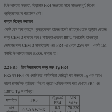
বি.উৎপাদনের সহজতা: স্ট্যান্ডার্ড FR4 সরঞ্জামের সাথে সামঞ্জস্যপূর্ণ, বিশেষ
প্রক্রিয়াকরণের প্রয়োজন নেই।
বাস্তব-বিশ্বের উদাহরণ
একটি হোম অ্যাপ্লায়েন্স প্রস্তুতকারক তাদের বাজেট মাইক্রোওয়েভ কন্ট্রোল বোর্ডের
জন্য CEM-3 ব্যবহার করে। মাইক্রোওয়েভের 80°C অপারেটিং তাপমাত্রা
মেটানোর সময় CEM-3 সাবস্ট্রেটের খরচ FR4-এর থেকে 25% কম—একটি 1M-
ইউনিট উৎপাদনে বছরে $500k সাশ্রয় হয়।
2.2 FR5 - শিল্প নিয়ন্ত্রকদের জন্য উচ্চ-Tg FR4
FR5 হল FR4-এর একটি উচ্চ-কার্যকারিতা ভেরিয়েন্ট যার উচ্চতর Tg এবং আরও
ভালো রাসায়নিক প্রতিরোধ-শিল্পের প্রয়োগগুলিকে লক্ষ্য করে যেখানে FR4-এর
130°C Tg অপর্যাপ্ত।
স্ট্যান্ডার্ড
AlN
সম্পত্তি
FR5
FR4
সিরামিক
তাপ
0.3
170-220
0.5-0.8 W/mK