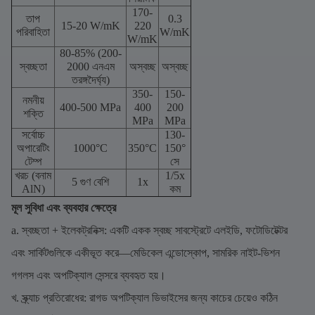
170-
তাপ
0.3
15-20 W/mK
220
পরিবাহিতা
W/mK
W/mK
80-85% (200-
স্বচ্ছতা
2000 এনএম
অস্বচ্ছ
অস্বচ্ছ
তরঙ্গদৈর্ঘ্য)
350-
150-
নমনীয়
400-500 MPa
400
200
শক্তি
MPa
MPa
সর্বোচ্চ
130-
অপারেটিং
1000°C
350°C
150°
টেম্প
সে
খরচ (বনাম
1/5x
5 গুণ বেশি
1x
AlN)
কম
মূল সুবিধা এবং ব্যবহার ক্ষেত্রে
a. স্বচ্ছতা + ইলেকট্রনিক্স: একটি একক স্বচ্ছ সাবস্ট্রেটে এলইডি, ফটোডিটেক্টর
এবং সার্কিটগুলিকে একীভূত করে—মেডিকেল এন্ডোস্কোপ, সামরিক নাইট-ভিশন
গগলস এবং অপটিক্যাল সেন্সরে ব্যবহৃত হয়।
খ. স্ক্র্যাচ প্রতিরোধের: রাগড অপটিক্যাল ডিভাইসের জন্য কাচের চেয়েও কঠিন