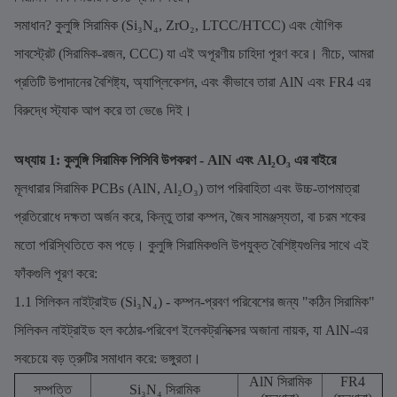
সমাধান? কুলুঙ্গি সিরামিক (Si₃N₄, ZrO₂, LTCC/HTCC) এবং যৌগিক
সাবস্ট্রেট (সিরামিক-রজন, CCC) যা এই অপূরণীয় চাহিদা পূরণ করে। নীচে, আমরা
প্রতিটি উপাদানের বৈশিষ্ট্য, অ্যাপ্লিকেশন, এবং কীভাবে তারা AlN এবং FR4 এর
বিরুদ্ধে স্ট্যাক আপ করে তা ভেঙে দিই।
অধ্যায় 1: কুলুঙ্গি সিরামিক পিসিবি উপকরণ - AlN এবং Al₂O₃ এর বাইরে
মূলধারার সিরামিক PCBs (AlN, Al₂O₃) তাপ পরিবাহিতা এবং উচ্চ-তাপমাত্রা
প্রতিরোধে দক্ষতা অর্জন করে, কিন্তু তারা কম্পন, জৈব সামঞ্জস্যতা, বা চরম শকের
মতো পরিস্থিতিতে কম পড়ে। কুলুঙ্গি সিরামিকগুলি উপযুক্ত বৈশিষ্ট্যগুলির সাথে এই
ফাঁকগুলি পূরণ করে:
1.1 সিলিকন নাইট্রাইড (Si₃N₄) - কম্পন-প্রবণ পরিবেশের জন্য "কঠিন সিরামিক"
সিলিকন নাইট্রাইড হল কঠোর-পরিবেশ ইলেকট্রনিক্সের অজানা নায়ক, যা AlN-এর
সবচেয়ে বড় ত্রুটির সমাধান করে: ভঙ্গুরতা।
AlN সিরামিক
FR4
সম্পত্তি
Si₃N₄ সিরামিক