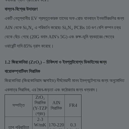
বাস্তব-বিশ্বের উদাহরণ
একটি নেতৃস্থানীয় EV প্রস্তুতকারক তাদের অফ-রোড যানবাহন ইনভার্টারগুলির জন্য
AlN থেকে Si₃N₄ এ পরিবর্তন করেছে৷ Si₃N₄ PCBs 10 গুণ বেশি কম্পন চক্র
থেকে বেঁচে গেছে (20G বনাম AlN's 5G) এবং রুক্ষ-ভূমি ব্যবহারের ক্ষেত্রে
ওয়ারেন্টি দাবি 85% হ্রাস করেছে।
1.2 জিরকোনিয়া (ZrO₂) – চিকিৎসা ও ইমপ্লান্টযোগ্য ডিভাইসের জন্য
বায়োকম্প্যাটিবল সিরামিক
জিরকোনিয়া (জিরকোনিয়াম অক্সাইড) দীর্ঘমেয়াদী মানব ইমপ্লান্টেশনের জন্য অনুমোদিত
একমাত্র সিরামিক, এর জৈব-জড়তা এবং কঠোরতার জন্য ধন্যবাদ।
ZrO₂
সিরামিক
AlN
সম্পত্তি
FR4
(Y-TZP
সিরামিক
গ্রেড)
2-3
W/mK
170-220
0.3
তাপ পরিবাহিতা