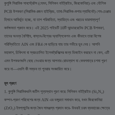
কুলুঙ্গি সিরামিক সাবস্ট্রেটস (যেমন, সিলিকন নাইট্রাইড, জিরকোনিয়া) এবং যৌগিক
PCB উপকরণ (সিরামিক-রজন হাইব্রিড, তামা-সিরামিক-কপার ল্যামিনেট) গেম-চেঞ্জার
হিসাবে আবির্ভূত হচ্ছে, যা তাপ পরিবাহিতা, স্থায়িত্ব এবং খরচের ভারসাম্যপূর্ণ
কর্মক্ষমতা প্রদান করে। এই 2025 গাইডটি 10টি আন্ডাররেটেড PCB উপকরণ,
তাদের অনন্য বৈশিষ্ট্য, বাস্তব-বিশ্বের অ্যাপ্লিকেশন এবং কীভাবে তারা বিশেষ
পরিস্থিতিতে AlN এবং FR4 কে ছাড়িয়ে যায় তার গভীরে ডুব দেয়। আপনি
মহাকাশ, চিকিৎসা বা স্বয়ংচালিত ইলেকট্রনিক্সের জন্য ডিজাইন করছেন না কেন, এটি
এমন উপকরণগুলি বেছে নেওয়ার জন্য আপনার রোডম্যাপ যা কেবলমাত্র চশমা পূরণ
করে না—এগুলি কী সম্ভব তা পুনরায় সংজ্ঞায়িত করে।
মূল গ্রহণ
1. কুলুঙ্গি সিরামিকগুলি জটিল শূন্যস্থান পূরণ করে: সিলিকন নাইট্রাইড (Si₃N₄)
কম্পন-প্রবণ পরিবেশের জন্য AlN এর ভঙ্গুরতা সমাধান করে, যখন জিরকোনিয়া
(ZrO₂) ইমপ্লান্টের জন্য জৈব সামঞ্জস্য প্রদান করে- উভয়ই চরম ব্যবহারের ক্ষেত্রে