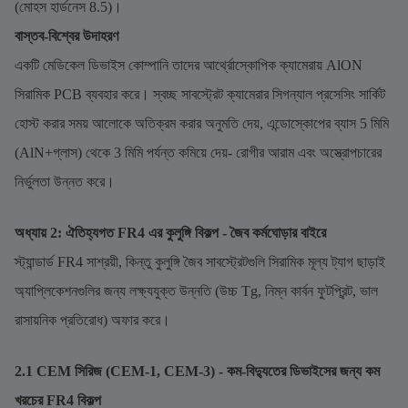
(মোহস হার্ডনেস 8.5)।
বাস্তব-বিশ্বের উদাহরণ
একটি মেডিকেল ডিভাইস কোম্পানি তাদের আর্থ্রোস্কোপিক ক্যামেরায় AlON
সিরামিক PCB ব্যবহার করে। স্বচ্ছ সাবস্ট্রেট ক্যামেরার সিগন্যাল প্রসেসিং সার্কিট
হোস্ট করার সময় আলোকে অতিক্রম করার অনুমতি দেয়, এন্ডোস্কোপের ব্যাস 5 মিমি
(AlN+গ্লাস) থেকে 3 মিমি পর্যন্ত কমিয়ে দেয়- রোগীর আরাম এবং অস্ত্রোপচারের
নির্ভুলতা উন্নত করে।
অধ্যায় 2: ঐতিহ্যগত FR4 এর কুলুঙ্গি বিকল্প - জৈব কর্মঘোড়ার বাইরে
স্ট্যান্ডার্ড FR4 সাশ্রয়ী, কিন্তু কুলুঙ্গি জৈব সাবস্ট্রেটগুলি সিরামিক মূল্য ট্যাগ ছাড়াই
অ্যাপ্লিকেশনগুলির জন্য লক্ষ্যযুক্ত উন্নতি (উচ্চ Tg, নিম্ন কার্বন ফুটপ্রিন্ট, ভাল
রাসায়নিক প্রতিরোধ) অফার করে।
2.1 CEM সিরিজ (CEM-1, CEM-3) - কম-বিদ্যুতের ডিভাইসের জন্য কম
খরচের FR4 বিকল্প