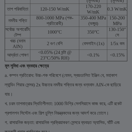
(মূলধারা)
(মূলধারা)
170-220
তাপ পরিবাহিতা
120-150 W/mK
0.3 W/mK
W/mK
800-1000 MPa (শক-
350-400 MPa
150-200
নমনীয় শক্তি
প্রতিরোধী)
(ভঙ্গুর)
MPa
সর্বোচ্চ অপারেটিং
130-150°
1000°C
350°C
টেম্প
সে
খরচ (বনাম
2 গুণ বেশি
বেসলাইন (1x)
1/5x কম
AlN)
<0.05% (24 ঘন্টা @
আর্দ্রতা শোষণ
<0.1%
<0.15%
23°C/50% RH)
মূল সুবিধা এবং ব্যবহার ক্ষেত্রে
a. কম্পন প্রতিরোধ: উচ্চ-শক পরিবেশে (যেমন, স্বয়ংচালিত ইঞ্জিন বে, মহাকাশ
ল্যান্ডিং গিয়ার সেন্সর) 2x উচ্চতর নমনীয় শক্তির জন্য ধন্যবাদ AlN-কে ছাড়িয়ে
যায়।
খ. চরম তাপমাত্রার স্থিতিশীলতা: 1000 ডিগ্রি সেলসিয়াসে কাজ করে, এটি রকেট
প্রপালশন সিস্টেম এবং শিল্প চুল্লি নিয়ন্ত্রকদের জন্য আদর্শ করে তোলে।
গ. রাসায়নিক জড়তা: রাসায়নিক প্রক্রিয়াকরণ সেন্সরে ব্যবহৃত অ্যাসিড, ঘাঁটি এবং
ক্ষয়কারী গ্যাস প্রতিরোধ করে।