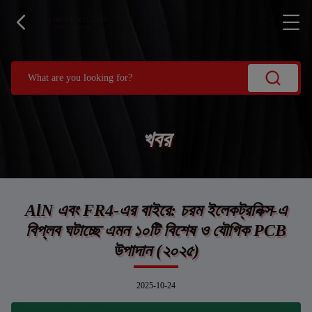
খবর
AlN এবং FR4-এর বাইরে: চরম ইলেকট্রনিক্স-এ
বিপ্লব ঘটাচ্ছে এমন ১০টি বিশেষ ও যৌগিক PCB
উপাদান (২০২৫)
2025-10-24