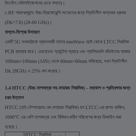
টাংস্টেন মেটালাইজেশনের চেয়ে সস্তা)।
c.RF পারফরম্যান্স: উচ্চ-ফ্রিকোয়েন্সি সংকেতের জন্য স্থিতিশীল অস্তরক ধ্রুবক
(Dk=7.8) (28-60 GHz)।
বাস্তব-বিশ্বের উদাহরণ
একটি 5G অবকাঠামো প্রদানকারী তাদের mmWave ছোট কোষে LTCC সিরামিক
PCB ব্যবহার করে। এমবেডেড অ্যান্টেনা অ্যারে এবং প্যাসিভগুলি মডিউলের আকার
100mm×100mm (AlN) থেকে 60mm×60mm কমিয়েছে, যখন স্থিতিশীল
Dk 28GHz এ 25% কম করেছে।
1.4 HTCC (উচ্চ-তাপমাত্রা সহ-ফায়ারড সিরামিক) – মহাকাশ ও প্রতিরক্ষার জন্য
চরম উত্তাপ
HTCC (হাই-টেম্পারেচার কো-ফায়ারড সিরামিক) হল LTCC-এর রাগড কাজিন,
1000°C এর বেশি তাপমাত্রা এবং বিকিরণ-কঠিন পরিবেশের জন্য ডিজাইন করা
হয়েছে।
HTCC সিরামিক