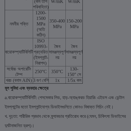
(কম তাপ
W/mK
W/mK
পরিবাহিতা)
1200-
1500
350-400
150-200
নমনীয় শক্তি
MPa
MPa
MPa
(অতি
কঠিন)
ISO
10993-
জৈব
জৈব
বায়োকম্প্যাটিবিলিটি
প্রত্যয়িত
সামঞ্জস্যপূর্ণ
সামঞ্জস্যপূর্ণ
(ইমপ্লান্ট-
নয়
নয়
নিরাপদ)
সর্বোচ্চ অপারেটিং
130-
250°C
350°C
টেম্প
150° সে
খরচ (বনাম AlN)
3 গুণ বেশি
1x
1/5x কম
মূল সুবিধা এবং ব্যবহার ক্ষেত্রে
a.বায়োকম্প্যাটিবিলিটি: পেসমেকার লিড, হাড়-অ্যাঙ্করড হিয়ারিং এইডস এবং ডেন্টাল
ইমপ্লান্টের মতো ইমপ্লান্টযোগ্য ডিভাইসগুলিতে কোনও বিষাক্ত লিচিং নেই।
খ. দৃঢ়তা: শারীরিক প্রভাব থেকে ফ্র্যাকচার প্রতিরোধ করে (যেমন, চিকিৎসা ডিভাইসের
দুর্ঘটনাজনিত ড্রপ)।