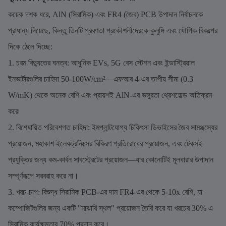
কয়েক দশক ধরে, AlN (সিরামিক) এবং FR4 (জৈব) PCB উপাদান নির্বাচনকে
প্রাধান্য দিয়েছে, কিন্তু তিনটি প্রবণতা প্রকৌশলীদেরকে কুলুঙ্গি এবং যৌগিক বিকল্পের
দিকে ঠেলে দিচ্ছে:
1. চরম বিদ্যুতের ঘনত্ব: আধুনিক EVs, 5G বেস স্টেশন এবং ইন্ডাস্ট্রিয়াল
ইনভার্টারগুলির চাহিদা 50-100W/cm²—এফআর 4-এর তাপীয় সীমা (0.3
W/mK) থেকে অনেক বেশি এবং প্রায়শই AlN-এর ভঙ্গুরতা থ্রেশহোল্ড অতিক্রম
করে৷
2. বিশেষায়িত পরিবেশগত চাহিদা: ইমপ্লান্টযোগ্য চিকিৎসা ডিভাইসের জৈব সামঞ্জস্যের
প্রয়োজন, মহাকাশ ইলেকট্রনিক্সের বিকিরণ প্রতিরোধের প্রয়োজন, এবং টেকসই
প্রযুক্তির জন্য কম-কার্বন সাবস্ট্রেটের প্রয়োজন—যার কোনোটিই মূলধারার উপাদান
সম্পূর্ণরূপে সরবরাহ করে না।
3. খরচ-চাপ: বিশুদ্ধ সিরামিক PCB-এর দাম FR4-এর থেকে 5-10x বেশি, যা
কম্পোজিটগুলির জন্য একটি "মাঝারি স্থল" প্রয়োজন তৈরি করে যা খরচের 30% এ
সিরামিক কার্যক্ষমতার 70% প্রদান করে।