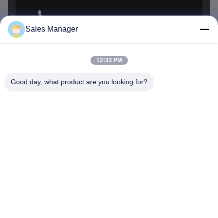
001-512-7443871
ফোন
Sales Manager
LT CIRCUIT CO.,LTD.
12:33 PM
Good day, what product are you looking for?
LT CIRCUIT CO.,LTD.
পিপিই-ভিত্তিক
স্ট্যান্ডার্ড
AlN
সম্পত্তি
পিসিবি
FR4
সিরামিক
অস্তরক ক্ষতি
০.০১–
(Df
0.002-0.003
<0.001
০.০২
@10GHz)
0.3
170-220
তাপ পরিবাহিতা
0.8-1.0 W/mK
W/mK
W/mK
130-