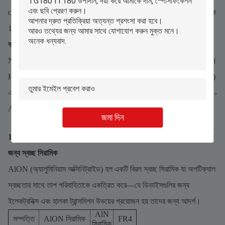
c.যান্ত্রিক স্থিতিশীলতা: তাপ সাইক্লিংয়ের অধীনে আকৃতি বজায় রাখে (-55°C থেকে
1000°C) ডিলামিনেশন ছাড়াই।
বাস্তব-বিশ্বের উদাহরণ
NASA তাদের মার্স রোভারের থার্মাল সেন্সরে HTCC সিরামিক PCB ব্যবহার করে।
HTCC সাবস্ট্রেটগুলি -150°C (মঙ্গল গ্রহের রাত) এবং 20°C (মঙ্গল গ্রহের দিন)
এর মধ্যে 200+ তাপচক্র টিকেছিল এবং মহাজাগতিক বিকিরণকে প্রতিরোধ করেছিল -
AlN (যা 50টি চক্রে বিচ্ছিন্ন হয়েছে) এবং FR4 (যা অবিলম্বে ব্যর্থ হয়েছিল)।
জমা দিন
1.5 অ্যালুমিনিয়াম অক্সিনাইট্রাইড (AlON)- অপটিক্যাল-ইলেক্ট্রনিক ইন্টিগ্রেশনের
জন্য স্বচ্ছ সিরামিক
AlON (অ্যালুমিনিয়াম অক্সিনিট্রাইড) হল একটি বিরল স্বচ্ছ সিরামিক যা অপটিক্যাল
স্বচ্ছতার সাথে তাপ পরিবাহিতাকে একত্রিত করে—যে ডিভাইসগুলির জন্য
ইলেকট্রনিক্স এবং হালকা ট্রান্সমিশন উভয়ের প্রয়োজন হয় তাদের জন্য আদর্শ।
AlN
সম্পত্তি
AlON সিরামিক
FR4
সিরামিক