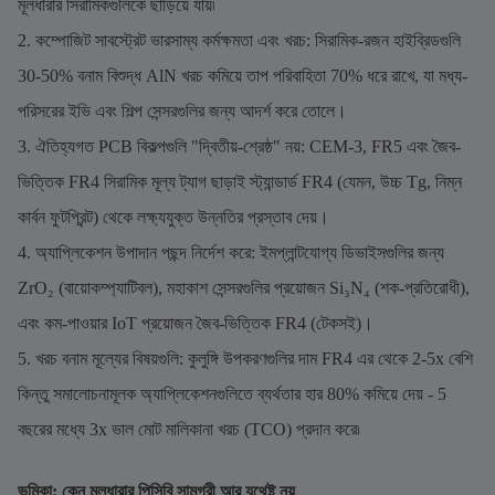
মূলধারার সিরামিকগুলিকে ছাড়িয়ে যায়৷
2. কম্পোজিট সাবস্ট্রেট ভারসাম্য কর্মক্ষমতা এবং খরচ: সিরামিক-রজন হাইব্রিডগুলি
30-50% বনাম বিশুদ্ধ AlN খরচ কমিয়ে তাপ পরিবাহিতা 70% ধরে রাখে, যা মধ্য-
পরিসরের ইভি এবং শিল্প সেন্সরগুলির জন্য আদর্শ করে তোলে।
3. ঐতিহ্যগত PCB বিকল্পগুলি "দ্বিতীয়-শ্রেষ্ঠ" নয়: CEM-3, FR5 এবং জৈব-
ভিত্তিক FR4 সিরামিক মূল্য ট্যাগ ছাড়াই স্ট্যান্ডার্ড FR4 (যেমন, উচ্চ Tg, নিম্ন
কার্বন ফুটপ্রিন্ট) থেকে লক্ষ্যযুক্ত উন্নতির প্রস্তাব দেয়।
4. অ্যাপ্লিকেশন উপাদান পছন্দ নির্দেশ করে: ইমপ্লান্টযোগ্য ডিভাইসগুলির জন্য
ZrO₂ (বায়োকম্প্যাটিবল), মহাকাশ সেন্সরগুলির প্রয়োজন Si₃N₄ (শক-প্রতিরোধী),
এবং কম-পাওয়ার IoT প্রয়োজন জৈব-ভিত্তিক FR4 (টেকসই)।
5. খরচ বনাম মূল্যের বিষয়গুলি: কুলুঙ্গি উপকরণগুলির দাম FR4 এর থেকে 2-5x বেশি
কিন্তু সমালোচনামূলক অ্যাপ্লিকেশনগুলিতে ব্যর্থতার হার 80% কমিয়ে দেয় - 5
বছরের মধ্যে 3x ভাল মোট মালিকানা খরচ (TCO) প্রদান করে৷
ভূমিকা: কেন মূলধারার পিসিবি সামগ্রী আর যথেষ্ট নয়