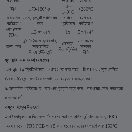
পরিবাহিতা
W/mK
W/mK
130-
টিজি
170-180° সে
>280°C
140°C
রাসায়নিক
তেল, কুল্যান্ট প্রতিরোধ
মাঝারি
চমৎকার
প্রতিরোধ
করে
প্রতিরোধ
প্রতিরোধ
খরচ (বনাম
1.3 গুণ বেশি
1x
5 গুণ বেশি
FR4)
ইন্ডাস্ট্রিয়াল কন্ট্রোলার,
উচ্চ ক্ষমতা
ভোক্তা
জন্য সেরা
স্বয়ংচালিত
সম্পন্ন
ইলেকট্রনিক্স
ইনফোটেইনমেন্ট
ইভি
মূল সুবিধা এবং ব্যবহার ক্ষেত্রে
a.High-Tg স্থিতিশীলতা: 170°C-তে কাজ করে—শিল্প PLC, স্বয়ংচালিত
ইনফোটেইনমেন্ট সিস্টেম এবং আউটডোর সেন্সরে ব্যবহৃত হয়।
b. রাসায়নিক প্রতিরোধের: তেল এবং কুল্যান্ট সহ্য করে - কারখানার মেঝে সরঞ্জামের
জন্য আদর্শ।
বাস্তব-বিশ্বের উদাহরণ
একটি ম্যানুফ্যাকচারিং কোম্পানি তাদের সমাবেশ লাইন কন্ট্রোলারের জন্য FR5
ব্যবহার করে। FR5 PCB গুলি 5 বছর যন্ত্রের তেলের সংস্পর্শে এবং 150°C