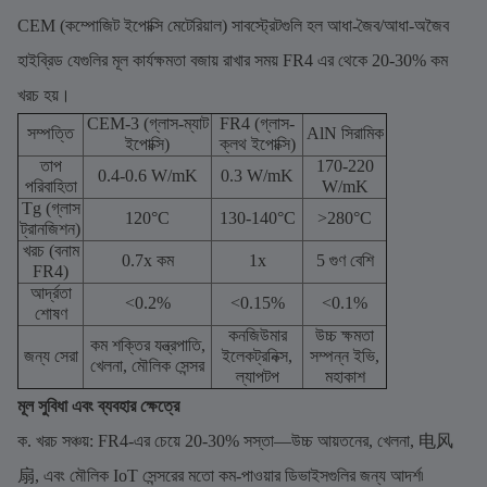
CEM (কম্পোজিট ইপোক্সি মেটেরিয়াল) সাবস্ট্রেটগুলি হল আধা-জৈব/আধা-অজৈব
হাইব্রিড যেগুলির মূল কার্যক্ষমতা বজায় রাখার সময় FR4 এর থেকে 20-30% কম
খরচ হয়।
CEM-3 (গ্লাস-ম্যাট
FR4 (গ্লাস-
সম্পত্তি
AlN সিরামিক
ইপোক্সি)
ক্লথ ইপোক্সি)
তাপ
170-220
0.4-0.6 W/mK
0.3 W/mK
পরিবাহিতা
W/mK
Tg (গ্লাস
120°C
130-140°C
>280°C
ট্রানজিশন)
খরচ (বনাম
0.7x কম
1x
5 গুণ বেশি
FR4)
আর্দ্রতা
<0.2%
<0.15%
<0.1%
শোষণ
কনজিউমার
উচ্চ ক্ষমতা
কম শক্তির যন্ত্রপাতি,
জন্য সেরা
ইলেকট্রনিক্স,
সম্পন্ন ইভি,
খেলনা, মৌলিক সেন্সর
ল্যাপটপ
মহাকাশ
মূল সুবিধা এবং ব্যবহার ক্ষেত্রে
ক. খরচ সঞ্চয়: FR4-এর চেয়ে 20-30% সস্তা—উচ্চ আয়তনের, খেলনা, 电风
扇, এবং মৌলিক IoT সেন্সরের মতো কম-পাওয়ার ডিভাইসগুলির জন্য আদর্শ৷