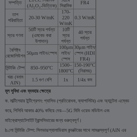
সম্পত্তি
FR4
(Al₂O₃-ভিত্তিক)
সিরামিক
170-
তাপ
20-30 W/mK
220
0.3 W/mK
পরিবাহিতা
W/mK
50টি স্তর পর্যন্ত
10টি
40 স্তর
স্তর গণনা
(এমবেড করা
স্তর
পর্যন্ত
উপাদান)
পর্যন্ত
100μm
30μm লাইন/
বৈশিষ্ট্য
50μm লাইন/স্পেস
লাইন/
স্পেস (HDI
রেজোলিউশন
স্পেস
FR4)
1500–
150-190°C
সিন্টারিং টেম্প
850–950°C
1800°C
(নিরাময়)
খরচ (বনাম
1.5 গুণ বেশি
1x
1/4x কম
AlN)
মূল সুবিধা এবং ব্যবহার ক্ষেত্রে
ক. মাল্টিলেয়ার ইন্টিগ্রেশন: প্যাসিভ (প্রতিরোধক, ক্যাপাসিটর) এবং অ্যান্টেনা এম্বেড
করে, পিসিবি আকার 40% কমিয়ে দেয়—5G মিমি ওয়েভ মডিউল এবং
মাইক্রোস্যাটেলাইট ট্রান্সসিভারের জন্য গুরুত্বপূর্ণ।
b.লো সিন্টারিং টেম্প: সিলভার/প্যালাডিয়াম কন্ডাক্টরের সাথে সামঞ্জস্যপূর্ণ (AlN এর