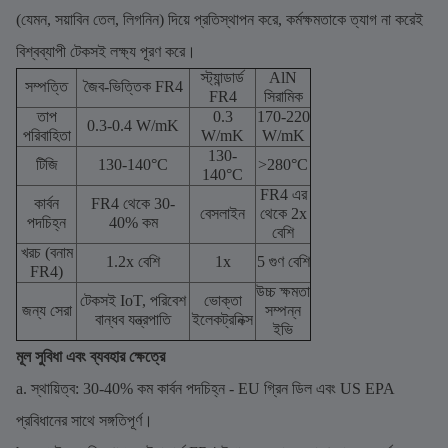
(যেমন, সয়াবিন তেল, লিগনিন) দিয়ে প্রতিস্থাপন করে, কর্মক্ষমতাকে ত্যাগ না করেই
বিশ্বব্যাপী টেকসই লক্ষ্য পূরণ করে।
স্ট্যান্ডার্ড
AlN
সম্পত্তি
জৈব-ভিত্তিক FR4
FR4
সিরামিক
তাপ
0.3
170-220
0.3-0.4 W/mK
পরিবাহিতা
W/mK
W/mK
130-
টিজি
130-140°C
>280°C
140°C
FR4 এর
কার্বন
FR4 থেকে 30-
বেসলাইন
থেকে 2x
পদচিহ্ন
40% কম
বেশি
খরচ (বনাম
1.2x বেশি
1x
5 গুণ বেশি
FR4)
উচ্চ ক্ষমতা
টেকসই IoT, পরিবেশ
ভোক্তা
জন্য সেরা
সম্পন্ন
বান্ধব যন্ত্রপাতি
ইলেকট্রনিক্স
ইভি
মূল সুবিধা এবং ব্যবহার ক্ষেত্রে
a. স্থায়িত্ব: 30-40% কম কার্বন পদচিহ্ন - EU গ্রিন ডিল এবং US EPA
প্রবিধানের সাথে সঙ্গতিপূর্ণ।