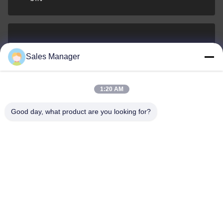
sales@ltcircuit.com
Sales Manager
ই-মেইল
1:20 AM
Good day, what product are you looking for?
001-512-7443871
ফোন
LT CIRCUIT CO.,LTD.