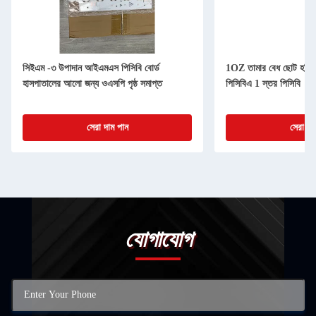
সিইএম -৩ উপাদান আইএমএস পিসিবি বোর্ড
1OZ তামার বেধ ছোট হর্টি 
হাসপাতালের আলো জন্য ওএসপি পৃষ্ঠ সমাপ্ত
পিসিবিএ 1 স্তর পিসিবি
সেরা দাম পান
সেরা দা
যোগাযোগ