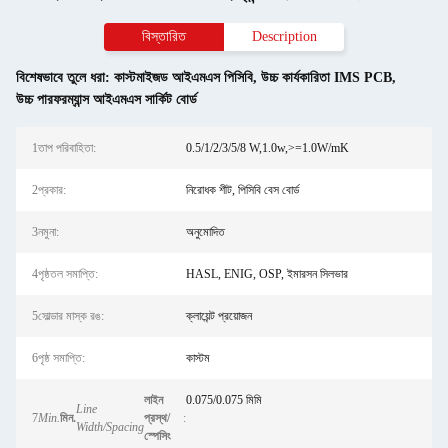
বিস্তারিত
Description
বিশেষভাবে তুলে ধরা:
কাস্টমাইজড আইএমএস পিসিবি
,
উচ্চ কার্যকারিতা IMS PCB
,
উচ্চ পারফরম্যান্স আইএমএস সার্কিট বোর্ড
1তাপ পরিবাহিতা:
0.5/1/2/3/5/8 W,1.0w,>=1.0W/mK
2প্রকার:
নিরোধক শীট, পিসিবি বেস বোর্ড
3নমুনা:
অনুমোদিত
4পৃষ্ঠতল সমাপ্তি:
HASL, ENIG, OSP, ইমারসন সিলভার
5সোল্ডার মাস্ক রঙ:
ক্লায়েন্ট প্রয়োজন
6পৃষ্ঠ সমাপ্তি:
কাস্টম
লাইন
0.075/0.075 মিমি
Line
7
Min.
মিন.
প্রস্থ/
:
Width/Spacing
স্পেসিং