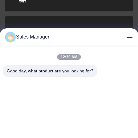
ঠিকানা
sales@ltcircuit.com
Sales Manager
ই-মেইল
12:39 AM
Good day, what product are you looking for?
001-512-7443871
ফোন
LT CIRCUIT CO.,LTD.