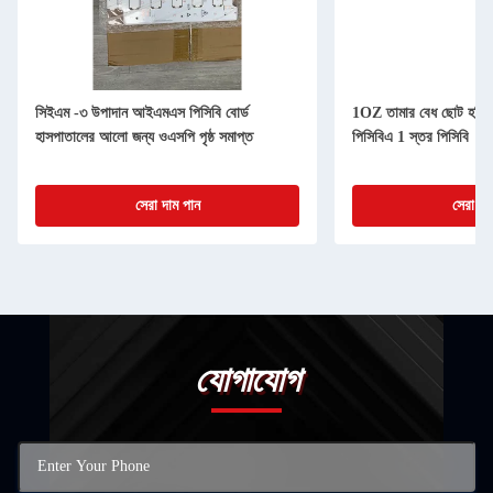
সিইএম -৩ উপাদান আইএমএস পিসিবি বোর্ড
1OZ তামার বেধ ছোট হর্টি 
হাসপাতালের আলো জন্য ওএসপি পৃষ্ঠ সমাপ্ত
পিসিবিএ 1 স্তর পিসিবি
সেরা দাম পান
সেরা দা
যোগাযোগ