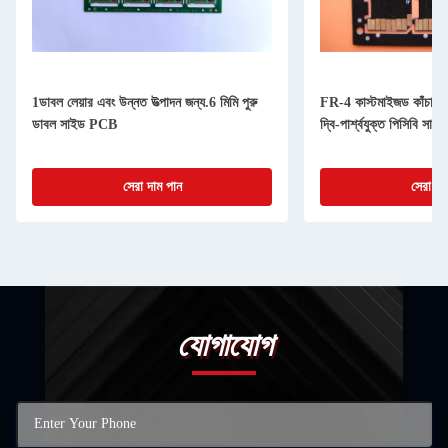
1ডাবল লেয়ার এবং উন্নত উত্পাদন জন্য.6 মিমি পুরু
FR-4 কাস্টমাইজড কাঁচামাল স
ডাবল সাইড PCB
দ্বি-পার্শ্বযুক্ত পিসিবি সার্কি
সেরা দাম পান
সেরা দা
যোগাযোগ