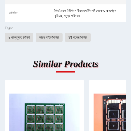
ডিএইচএল ইউপিএস ইএমএস টিএনটি ফেডেক্স, এক্সপ্রেস
8শিপিং:
কুরিয়ার, সমুদ্র পরিবহন
Tags:
২-পার্শ্বযুক্ত পিসিবি
ডাবল সাইড পিসিবি
দুই পক্ষের পিসিবি
Similar Products