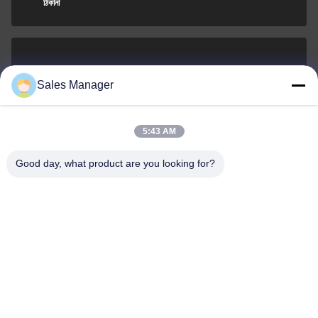
ঠিকানা
sales@ltcircuit.com
Sales Manager
ই-মেইল
5:43 AM
Good day, what product are you looking for?
001-512-7443871
ফোন
LT CIRCUIT CO.,LTD.