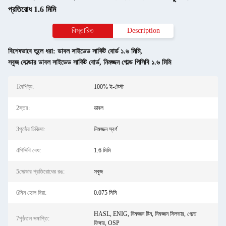
প্রতিরোধ 1.6 মিমি
বিস্তারিত
Description
বিশেষভাবে তুলে ধরা:
ডাবল সাইডেড সার্কিট বোর্ড ১.৬ মিমি
,
সবুজ সোল্ডার ডাবল সাইডেড সার্কিট বোর্ড
,
নিমজ্জন গোল্ড পিসিবি ১.৬ মিমি
1বৈশিষ্ট্য:
100% ই-টেস্ট
2স্তর:
ডাবল
3পৃষ্ঠের চিকিত্সা:
নিমজ্জন স্বর্ণ
4পিসিবি বেধ:
1.6 মিমি
5সোল্ডার প্রতিরোধের রঙ:
সবুজ
6মিন হোল দিয়া:
0.075 মিমি
HASL, ENIG, নিমজ্জন টিন, নিমজ্জন সিলভার, গোল্ড
7পৃষ্ঠতল সমাপ্তি:
ফিঙ্গার, OSP