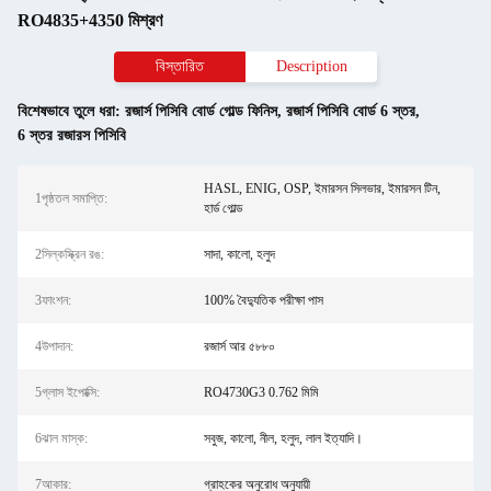
RO4835+4350 মিশ্রণ
বিস্তারিত
Description
বিশেষভাবে তুলে ধরা:
রজার্স পিসিবি বোর্ড গোল্ড ফিনিস
,
রজার্স পিসিবি বোর্ড 6 স্তর
,
6 স্তর রজারস পিসিবি
HASL, ENIG, OSP, ইমারসন সিলভার, ইমারসন টিন,
1পৃষ্ঠতল সমাপ্তি:
হার্ড গোল্ড
2সিল্কস্ক্রিন রঙ:
সাদা, কালো, হলুদ
3ফাংশন:
100% বৈদ্যুতিক পরীক্ষা পাস
4উপাদান:
রজার্স আর ৫৮৮০
5গ্লাস ইপোক্সি:
RO4730G3 0.762 মিমি
6ঝাল মাস্ক:
সবুজ, কালো, নীল, হলুদ, লাল ইত্যাদি।
7আকার:
গ্রাহকের অনুরোধ অনুযায়ী