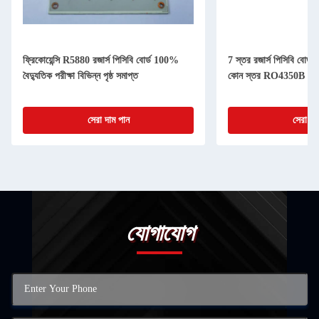
ফ্রিকোয়েন্সি R5880 রজার্স পিসিবি বোর্ড 100%
7 স্তর রজার্স পিসিবি বোর্
বৈদ্যুতিক পরীক্ষা বিভিন্ন পৃষ্ঠ সমাপ্ত
কোন স্তর RO4350B 0.5OZ 
সেরা দাম পান
সেরা দা
যোগাযোগ