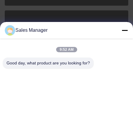
sales@ltcircuit.com
Sales Manager
ই-মেইল
9:52 AM
Good day, what product are you looking for?
001-512-7443871
ফোন
LT CIRCUIT CO.,LTD.