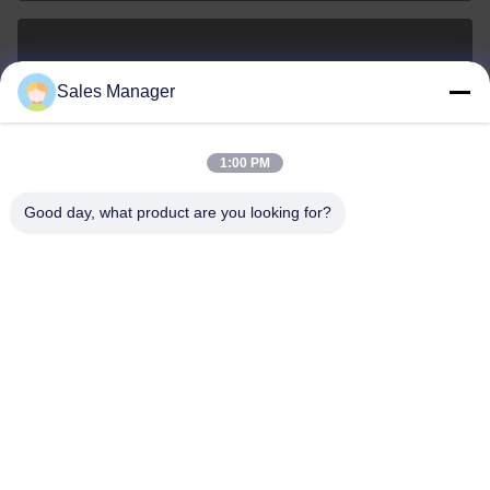
sales@ltcircuit.com
Sales Manager
ই-মেইল
1:00 PM
Good day, what product are you looking for?
001-512-7443871
ফোন
LT CIRCUIT CO.,LTD.