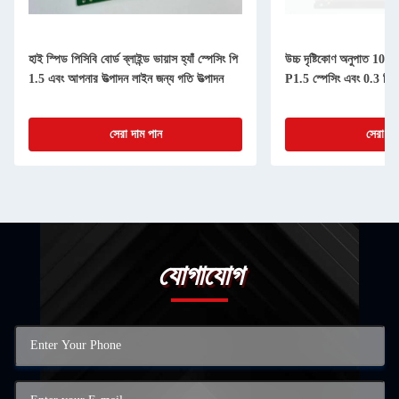
হাই স্পিড পিসিবি বোর্ড ব্লাইন্ড ভায়াস হ্যাঁ স্পেসিং পি
উচ্চ দৃষ্টিকোণ অনুপাত 10
1.5 এবং আপনার উত্পাদন লাইন জন্য গতি উত্পাদন
P1.5 স্পেসিং এবং 0.3 মিম
সেরা দাম পান
সেরা দা
যোগাযোগ