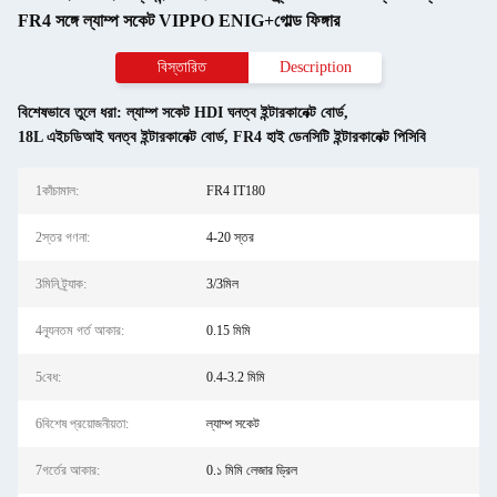
FR4 সঙ্গে ল্যাম্প সকেট VIPPO ENIG+গোল্ড ফিঙ্গার
বিস্তারিত
Description
বিশেষভাবে তুলে ধরা:
ল্যাম্প সকেট HDI ঘনত্ব ইন্টারকানেক্ট বোর্ড
,
18L এইচডিআই ঘনত্ব ইন্টারকানেক্ট বোর্ড
,
FR4 হাই ডেনসিটি ইন্টারকানেক্ট পিসিবি
1কাঁচামাল:
FR4 IT180
2স্তর গণনা:
4-20 স্তর
3মিনি ট্র্যাক:
3/3মিল
4ন্যূনতম গর্ত আকার:
0.15 মিমি
5বেধ:
0.4-3.2 মিমি
6বিশেষ প্রয়োজনীয়তা:
ল্যাম্প সকেট
7গর্তের আকার:
0.১ মিমি লেজার ড্রিল