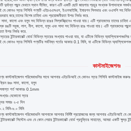
ি দুর্দান্ত পছন্দ যেখানে স্থান সীমিত, কারণ এটি একটি ছোট জায়গায় প্রচুর সংখ্যক উপাদানকে সমর্
যে কোনও স্তর পিসিবি পণ্যটি এইচএএসএল, ইএনআইজি, ইমারশন সিলভার এবং ওএসপি সহ বিভিন্ন পৃষ
রবরাহ করে,তাদের বিশেষ চাহিদা এবং প্রয়োজনীয়তা উপর নির্ভর করে.
 সাদা, কালো এবং হলুদ সহ বিভিন্ন রঙের সিল্কস্ক্রিনেও পাওয়া যায়। এটি গ্রাহকদের তাদের চাহিদা 
াস্ক রঙটি সবুজ, লাল, নীল, কালো, হলুদ এবং সাদা সহ বিভিন্ন রঙে পাওয়া যায়। এটি গ্রাহকদের পছন
য়তা উপর নির্ভর করে.
্তরের ইন্টারকানেক্ট বোর্ড বিভিন্ন স্তরের সংখ্যায় পাওয়া যায়, যা এটিকে বিভিন্ন অ্যাপ্লিকেশনগুলির 
ে কোনও স্তর পিসিবি পণ্যটির সর্বনিম্ন গর্তের আকার 0.1 মিমি, যা এটিকে বিভিন্ন অ্যাপ্লিকেশনগু
কাস্টমাইজেশনঃ
ণ্য কাস্টমাইজেশন পরিষেবাগুলির সাথে আপনার এইচডিআই যে কোনও স্তর পিসিবি কাস্টমাইজ করুনঃ
ক্রিন রঙঃ সাদা, কালো, হলুদ
. সমাপ্ত গর্ত আকারঃ 0.1mm
সংখ্যাঃ যেকোনো স্তর
্বের সময়ঃ ২-৫ দিন
০.২ মিমি-৬.০ মিমি
ণ্য কাস্টমাইজেশন পরিষেবাগুলি আপনাকে আপনার নির্দিষ্ট প্রয়োজনের জন্য আপনার এইচডিআই যে ক
ার ইন্টারকানেক্ট সিস্টেম এবং যে কোন লেয়ার ইন্টারকানেক্ট বোর্ড প্রযুক্তির সাহায্যে, আমরা একটি ক্ষুদ