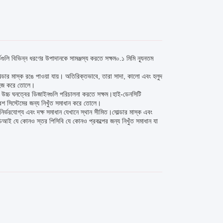
লি বিভিন্ন ধরণের উপাদানকে সামঞ্জস্য করতে সক্ষম০.১ মিমি ন্যূনতম
ডার মাস্ক রঙে পাওয়া যায়। অতিরিক্তভাবে, তারা সাদা, কালো এবং হলুদ
 সহজ করে তোলে।
ই উচ্চ ঘনত্বের ডিজাইনগুলি পরিচালনা করতে সক্ষম।হাই-ডেনসিটি
বেশ সিস্টেমের জন্য নিখুঁত সমাধান করে তোলে।
র্ভরযোগ্য এবং দক্ষ সমাধান যেখানে স্থান সীমিত।সোল্ডার মাস্ক এবং
িআই যে কোনও স্তর পিসিবি যে কোনও প্রকল্পের জন্য নিখুঁত সমাধান যা