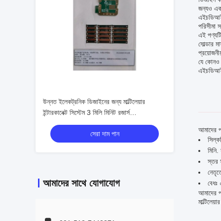
জন্যও একট
এইচডিআই 
পরিসীমা স
এই পণ্যটি
সোল্ডার ম
প্রয়োজনী
যে কোনও স
এইচডিআই য
উন্নত ইলেকট্রনিক ডিজাইনের জন্য মাল্টিলেয়ার
ইন্টারকানেক্ট সিস্টেম 3 মিলি মিনিট রজার্স
4330/5880, প্যানাসনিক মেগট্রন
আমাদের প
সেরা দাম পান
সিল্ক
মিনি
স্তর 
নেতৃত
আমাদের সাথে যোগাযোগ
বেধঃ 
আমাদের প
মাল্টিলেয়