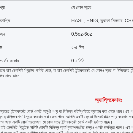
খ্যা
যে কোন স্তর
সমাপ্তি
HASL, ENIG, ডুবানো সিলভার, OS
ওজন
0.5oz-6oz
ইম
২-৫ দিন
 গর্তের আকার
0.১ মিমি
েয়ার হাই ডেনসিটি প্রিন্টেড সার্কিট বোর্ড, যা হাই ডেনসিটি ইন্টারকানেক্ট যে কোনও স্তর বা মিনিয়েচার
ুলির সাথে আসে।
অ্যাপ্লিকেশনঃ
্তরের ইন্টারকানেক্ট বোর্ড একটি বহুমুখী পণ্য যা বিভিন্ন পরিস্থিতিতে ব্যবহার করা যেতে পারে।এই 
্ন অ্যাপ্লিকেশন বিস্তৃত ব্যবহার করা যেতে পারে. আপনি একটি ক্রেতা ইলেকট্রনিক্স পণ্য ব্যবহার ক
েশন জন্য একটি বোর্ড প্রয়োজন, যে কোন স্তর ইন্টারকানেক্ট বোর্ড একটি দুর্দান্ত পছন্দ।
়ার হাই ডেনসিটি প্রিন্টেড সার্কিট বোর্ডটি বিভিন্ন অ্যাপ্লিকেশনগুলির জন্যও একটি জনপ্রিয় পছন্দ। এই
া হয়েছে,এটি এমন অ্যাপ্লিকেশনের জন্য একটি দুর্দান্ত পছন্দ যেখানে নির্ভরযোগ্যতা সমালোচনামূলকমাল্ট