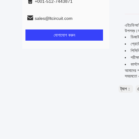
+001-512-7443871
sales@ltcircuit.com
এইচডিআই 
উপলব্ধ।আপ
যোগাযোগ করুন
ডিজাই
প্রোট
পিসিব
পরীক্
কাস্ট
আমাদের প্
সময়মতো এ
ট্যাগ：