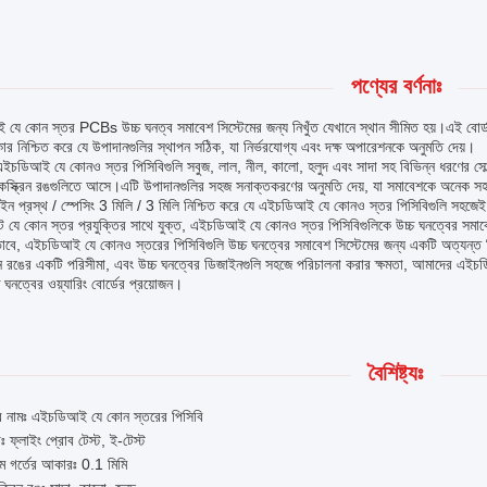
পণ্যের বর্ণনাঃ
ে কোন স্তর PCBs উচ্চ ঘনত্ব সমাবেশ সিস্টেমের জন্য নিখুঁত যেখানে স্থান সীমিত হয়।এই বোর্ডগু
ার নিশ্চিত করে যে উপাদানগুলির স্থাপন সঠিক, যা নির্ভরযোগ্য এবং দক্ষ অপারেশনকে অনুমতি দেয়।
চডিআই যে কোনও স্তর পিসিবিগুলি সবুজ, লাল, নীল, কালো, হলুদ এবং সাদা সহ বিভিন্ন ধরণের সোল্
্কস্ক্রিন রঙগুলিতে আসে।এটি উপাদানগুলির সহজ সনাক্তকরণের অনুমতি দেয়, যা সমাবেশকে অনেক
াইন প্রস্থ / স্পেসিং 3 মিলি / 3 মিলি নিশ্চিত করে যে এইচডিআই যে কোনও স্তর পিসিবিগুলি সহজে
েক্ট যে কোন স্তর প্রযুক্তির সাথে যুক্ত, এইচডিআই যে কোনও স্তর পিসিবিগুলিকে উচ্চ ঘনত্বের সমা
াবে, এইচডিআই যে কোনও স্তরের পিসিবিগুলি উচ্চ ঘনত্বের সমাবেশ সিস্টেমের জন্য একটি অত্যন্ত নি
রিন রঙের একটি পরিসীমা, এবং উচ্চ ঘনত্বের ডিজাইনগুলি সহজে পরিচালনা করার ক্ষমতা, আমাদের এইচড
 ঘনত্বের ওয়্যারিং বোর্ডের প্রয়োজন।
বৈশিষ্ট্যঃ
র নামঃ এইচডিআই যে কোন স্তরের পিসিবি
াঃ ফ্লাইং প্রোব টেস্ট, ই-টেস্ট
তম গর্তের আকারঃ 0.1 মিমি