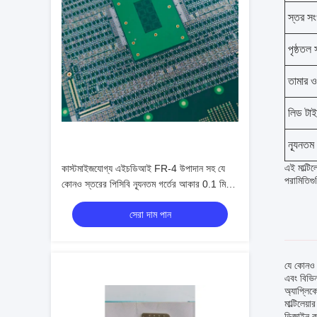
স্তর সং
পৃষ্ঠতল 
তামার 
লিড টা
ন্যূনতম
এই মাল্টিল
কাস্টমাইজযোগ্য এইচডিআই FR-4 উপাদান সহ যে
পরামিতিগ
কোনও স্তরের পিসিবি ন্যূনতম গর্তের আকার 0.1 মিমি
তামা ওজন 0.5oz-6oz
সেরা দাম পান
যে কোনও স
এবং বিভিন
অ্যাপ্লিক
মাল্টিলেয
ডিজাইন কর