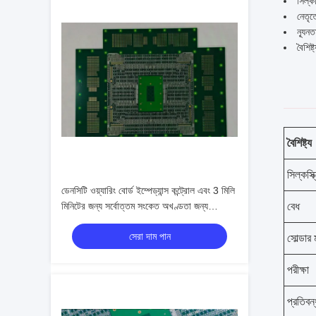
সিল্ক
নেতৃত
ন্যূন
বৈশিষ্
বৈশিষ্ট্য
সিল্কস্ক
ডেনসিটি ওয়্যারিং বোর্ড ইম্পেড্যান্স কন্ট্রোল এবং 3 মিলি
মিনিটের জন্য সর্বোত্তম সংকেত অখণ্ডতা জন্য
বেধ
আঙ্গুলাকার রিং,প্যানাসনিক এম 7, এম 8,এইচডিআই
সেরা দাম পান
পোর্টটাইপ পিসিবি
সোল্ডার
পরীক্ষা
প্রতিবন্