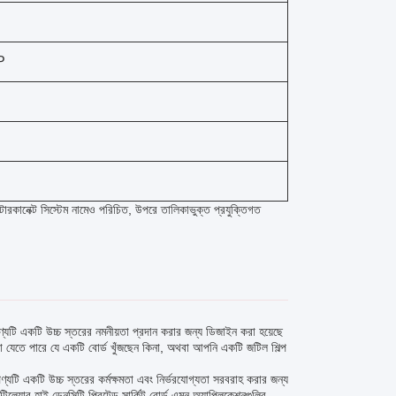
P
 ইন্টারকানেক্ট সিস্টেম নামেও পরিচিত, উপরে তালিকাভুক্ত প্রযুক্তিগত
পণ্যটি একটি উচ্চ স্তরের নমনীয়তা প্রদান করার জন্য ডিজাইন করা হয়েছে
রা যেতে পারে যে একটি বোর্ড খুঁজছেন কিনা, অথবা আপনি একটি জটিল শিল্প
 পণ্যটি একটি উচ্চ স্তরের কর্মক্ষমতা এবং নির্ভরযোগ্যতা সরবরাহ করার জন্য
িলেয়ার হাই ডেনসিটি প্রিন্টেড সার্কিট বোর্ড এমন অ্যাপ্লিকেশনগুলির