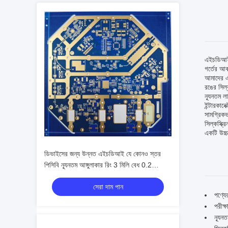
এইচডিআই য
গর্তের আক
আমাদের এই
রঙের সিল
ন্যূনতম ল
ইন্টারকান
সামগ্রিকভ
সিল্কস্ক্
একটি উচ্চ
ডিভাইসের জন্য উন্নত এইচডিআই যে কোনও স্তর
পিসিবি ন্যূনতম আঙ্গুলাকার রিং 3 মিলি বেধ 0.2
মিমি-6.0 মিমি ন্যূনতম লাইন প্রস্থ / স্পেসিং 3 মিলি /
সেরা দাম পান
3 মিলি
পণ্যে
পরীক্ষ
ন্যূন