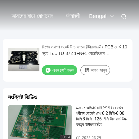
আমাদের সাথে যোগাযোগ
ঘটনাবলী
Bengali
বিশেষ ল্যাম্প সকেট উচ্চ ঘনত্ব ইন্টারকানেক্টর PCB বোর্ড 10
স্তর Tuc TU-872 1+N+1 গোল্ডফিংজার
30U"+ENIG HDI প্রোটোটাইপ PCB
এখন চ্যাট করুন
আরও জানুন
সংশ্লিষ্ট ভিডিও
এক্স-রে এইচডিআই পিসিবি বোর্ডের
পরীক্ষা বোর্ডের বেধ 0.2 মিমি-6.00
মিমি 8 মিলি -126 মিলি কীওয়ার্ড উচ্চ
ঘনত্ব ইন্টারকানেক্টর
এইচডিআই পিসিবি বোর্ড
00:14
2025-03-29