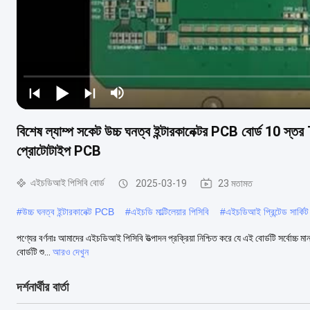
বিশেষ ল্যাম্প সকেট উচ্চ ঘনত্ব ইন্টারকানেক্টর PCB বোর্ড
প্রোটোটাইপ PCB
এইচডিআই পিসিবি বোর্ড
2025-03-19
23 মতামত
#
উচ্চ ঘনত্ব ইন্টারকানেক্ট PCB
#
এইচডি মাল্টিলেয়ার পিসিবি
#
এইচডিআই প্রিন্টেড সার্কিট 
পণ্যের বর্ণনাঃ আমাদের এইচডিআই পিসিবি উত্পাদন প্রক্রিয়া নিশ্চিত করে যে এই বোর্ডটি সর্বোচ্চ মান
বোর্ডটি শু...
আরও দেখুন
দর্শনার্থীর বার্তা