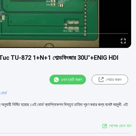
 10 স্তর Tuc TU-872 1+N+1 গোল্ডফিংজার 30U"+ENIG HDI
এখন চ্যাট করুন
শেয়ার করুন
বোর্ড
 অনুযায়ী নির্মিত হয়েছে।এই বোর্ড অ্যাপ্লিকেশন বিস্তৃত চাহিদা পূরণ করার জন্য যথেষ্ট বহুমুখী. এই
মেসেজ রেখে যান