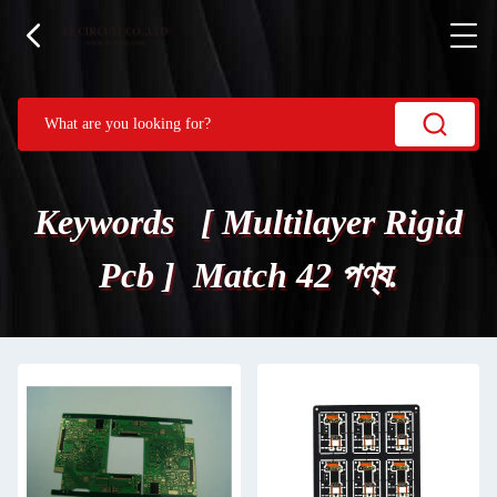
Keywords [ Multilayer Rigid
Pcb ] Match 42 পণ্য.