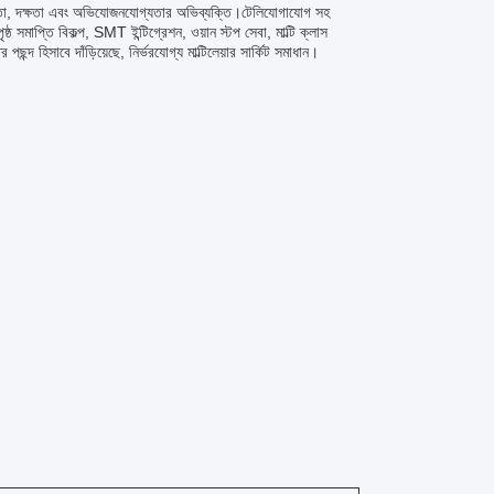
ার্থতা, দক্ষতা এবং অভিযোজনযোগ্যতার অভিব্যক্তি।টেলিযোগাযোগ সহ
 সমাপ্তি বিকল্প, SMT ইন্টিগ্রেশন, ওয়ান স্টপ সেবা, মাল্টি ক্লাস
 হিসাবে দাঁড়িয়েছে, নির্ভরযোগ্য মাল্টিলেয়ার সার্কিট সমাধান।