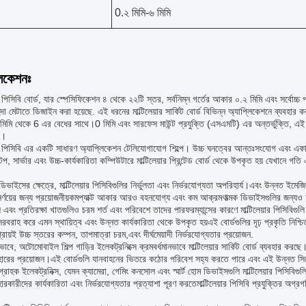
0.২ মিমি-৬ মিমি
লিকেশনঃ
়ার পিসিবি বোর্ড, যার স্পেসিফিকেশন ৪ থেকে ২২টি স্তর, সর্বনিম্ন গর্তের আকার ০.২ মিমি এবং সর্বোচ্
দা মেটাতে ডিজাইন করা হয়েছে. এই ধরনের মাল্টিলেয়ার সার্কিট বোর্ড বিভিন্ন অ্যাপ্লিকেশনে ব্যবহার ক
িমি থেকে 6 এর বেধের সাথে।0 মিমি এবং সারফেস মাউন্ট প্রযুক্তি (এসএমটি) এর অন্তর্ভুক্তি, এই 
ে।
়ার পিসিবি এর একটি সাধারণ অ্যাপ্লিকেশন টেলিযোগাযোগ শিল্পে। উচ্চ ঘনত্বের আন্তঃসংযোগ এবং একাধ
াপটপ, সার্ভার এবং উচ্চ-কার্যকারিতা কম্পিউটারে মাল্টিলেয়ার প্রিন্টেড বোর্ড থেকে উপকৃত হয় যেখানে 
িভাইসের ক্ষেত্রে, মাল্টিলেয়ার পিসিবিগুলির নির্ভুলতা এবং নির্ভরযোগ্যতা অপরিহার্য।এবং উন্নত ইমেজ
ির্ণয়ের জন্য প্রয়োজনীয়কমপ্যাক্ট আকার আরও বহনযোগ্য এবং কম আক্রমণাত্মক ডিভাইসগুলির জন্যও অ
স এবং প্রতিরক্ষা খাতগুলিও চরম শর্ত এবং পরিবেশে তাদের পারফরম্যান্সের কারণে মাল্টিলেয়ার পিসিব
 সরবরাহ করে এমন স্থায়িত্ব এবং উন্নত কার্যকারিতা থেকে উপকৃত হয়এই বোর্ডগুলির দৃঢ় প্রকৃতি নি
্রায়ই উচ্চ স্তরের কম্পন, তাপমাত্রা চরম,এবং দীর্ঘমেয়াদী নির্ভরযোগ্যতার প্রয়োজন.
াবে, অটোমোবাইল শিল্প গাড়ির ইলেকট্রনিক্সে ক্রমবর্ধমানভাবে মাল্টিলেয়ার সার্কিট বোর্ড ব্যবহার করছে
বহারের প্রয়োজন।এই বোর্ডগুলি যানবাহনের ভিতরে কঠোর পরিবেশ সহ্য করতে পারে এবং এই উন্নত সিস্
্রাহক ইলেকট্রনিক্স, যেমন ক্যামেরা, গেমিং কনসোল এবং স্মার্ট হোম ডিভাইসগুলি মাল্টিলেয়ার পিসিবিগুল
বহারকারীদের কার্যকারিতা এবং নির্ভরযোগ্যতার প্রত্যাশা পূরণ করতেমাল্টিলেয়ার পিসিবি প্রযুক্তির অগ্র