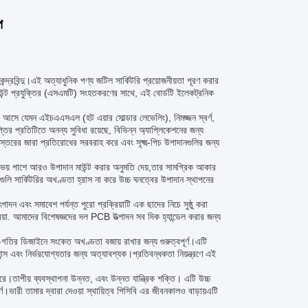
প
দ্রবিন্দু।এই অত্যাধুনিক পণ্য জটিল সার্কিটরি প্রয়োজনীয়তা পূরণ করার
মাউন্ট প্রযুক্তির (এসএমটি) সংহতকরণের সাথে, এই বোর্ডটি ইলেকট্রনিক
 সাথে আসে যেমন এইচএএসএল (হট এয়ার সোল্ডার লেভেলিং), নিমজ্জন স্বর্ণ,
তির প্রতিটিতে অনন্য সুবিধা রয়েছে, বিভিন্ন অ্যাপ্লিকেশনের জন্য
চ স্তরের জারা প্রতিরোধের সরবরাহ করে এবং সূক্ষ্ম-পিচ উপাদানগুলির জন্য
ডের উভয় পাশে আরও উপাদান মাউন্ট করার অনুমতি দেয়,তার সামগ্রিক আকার
ুলি সার্কিটরির অখণ্ডতা হ্রাস না করে উচ্চ ঘনত্বের উপাদান স্থাপনের
দন এবং সমাবেশ পর্যন্ত পুরো প্রক্রিয়াটি এক ছাদের নিচে সুষ্ঠু করা
্রিয়া. আমাদের বিশেষজ্ঞদের দল PCB উত্পাদন সব দিক হ্যান্ডেল করার জন্য
উচ্চ-গতির ডিজাইনে সংকেত অখণ্ডতা বজায় রাখার জন্য গুরুত্বপূর্ণ।এটি
ান্স এবং নির্ভরযোগ্যতার জন্য অত্যাবশ্যক।প্রতিবন্ধকতা নিয়ন্ত্রণে এই
ে।তাপীয় ব্যবস্থাপনা উন্নত, এবং উন্নত যান্ত্রিক শক্তি। এটি উচ্চ
র্ণ।ভারী তামার দ্বারা দেওয়া স্থায়িত্ব পিসিবি এর জীবনকালও বাড়ায়এটি