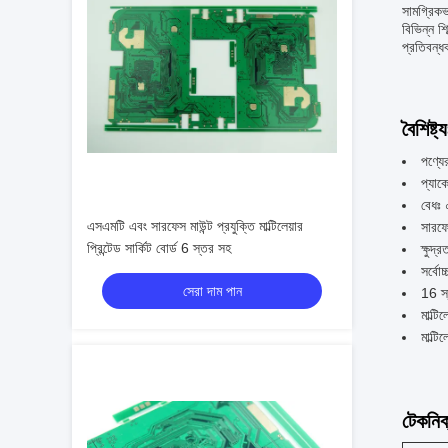
সামগ্রিকভ
বিভিন্ন শ
প্রতিবন্ধ
বৈশিষ্ট্য
পণ্যের
প্যাকে
বেধঃ 
এসএমটি এবং সারফেস মাউন্ট প্রযুক্তি মাল্টিলেয়ার
সারফেস
প্রিন্টেড সার্কিট বোর্ড 6 স্তর সহ
ক্ষুদ
সর্ব
সেরা দাম পান
16 স্
মাল্টিল
মাল্টিল
টেকনিক্