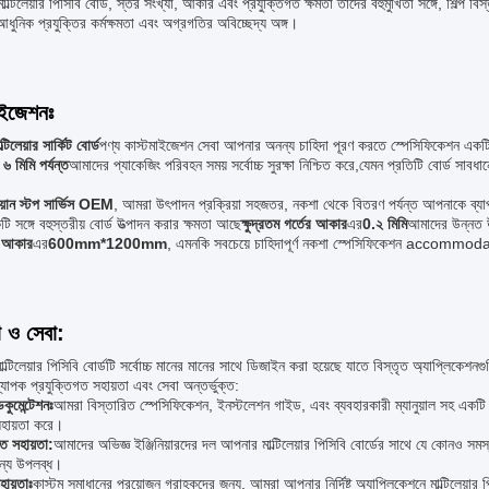
 মাল্টিলেয়ার পিসিবি বোর্ড, স্তর সংখ্যা, আকার এবং প্রযুক্তিগত ক্ষমতা তাদের বহুমুখিতা সঙ্গে, শিল
 আধুনিক প্রযুক্তির কর্মক্ষমতা এবং অগ্রগতির অবিচ্ছেদ্য অঙ্গ।
াইজেশনঃ
ল্টিলেয়ার সার্কিট বোর্ড
পণ্য কাস্টমাইজেশন সেবা আপনার অনন্য চাহিদা পূরণ করতে স্পেসিফিকেশন একটি 
৬ মিমি পর্যন্ত
আমাদের প্যাকেজিং পরিবহন সময় সর্বোচ্চ সুরক্ষা নিশ্চিত করে,যেমন প্রতিটি বোর্ড সাবধ
য়ান স্টপ সার্ভিস OEM
, আমরা উৎপাদন প্রক্রিয়া সহজতর, নকশা থেকে বিতরণ পর্যন্ত আপনাকে ব্যাপ
 সঙ্গে বহুস্তরীয় বোর্ড উত্পাদন করার ক্ষমতা আছে
ক্ষুদ্রতম গর্তের আকার
এর
0.২ মিমি
আমাদের উন্নত উত
র আকার
এর
600mm*1200mm
, এমনকি সবচেয়ে চাহিদাপূর্ণ নকশা স্পেসিফিকেশন accommo
া ও সেবা:
ল্টিলেয়ার পিসিবি বোর্ডটি সর্বোচ্চ মানের মানের সাথে ডিজাইন করা হয়েছে যাতে বিস্তৃত অ্যাপ্লিকেশনগু
যাপক প্রযুক্তিগত সহায়তা এবং সেবা অন্তর্ভুক্ত:
ডকুমেন্টেশনঃ
আমরা বিস্তারিত স্পেসিফিকেশন, ইনস্টলেশন গাইড, এবং ব্যবহারকারী ম্যানুয়াল সহ একটি 
সহায়তা করে।
গত সহায়তা:
আমাদের অভিজ্ঞ ইঞ্জিনিয়ারদের দল আপনার মাল্টিলেয়ার পিসিবি বোর্ডের সাথে যে কোনও সমস্
জন্য উপলব্ধ।
ায়তাঃ
কাস্টম সমাধানের প্রয়োজন গ্রাহকদের জন্য, আমরা আপনার নির্দিষ্ট অ্যাপ্লিকেশনে মাল্টিলেয়ার