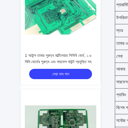
প্যারামি
উপরিভা
স্তর
তামার 
1 আউন্স তামার পুরুত্ব মাল্টিলেয়ার পিসিবি বোর্ড, ১.৬
সেবা
মিমি বোর্ডের পুরুত্ব এবং সারফেস মাউন্ট প্রযুক্তি সহ
আকার
সেরা দাম পান
সারফেস ম
প্যাকিং
বিশেষ প
সর্বোচ্