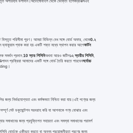
্প বিস্তৃত অপরিহার্য উপাদান।অটোমোবাইল থেকে ভোক্তা ইলেকট্রনিক্সএই
বিস্তৃত পরিসীমা পূরণ। আমরা বিভিন্ন বেধ সঙ্গে বোর্ড অফার, থেকে
0.২
ানে ভ্যাকুয়াম প্যাক করা হয় একটি শক্ত মধ্যে স্থাপন করার আগে
কার্টন
ক সমর্থন প্রদান.
10 স্তর পিসিবি
অথবা আরও জটিল
১২ স্তরীয় পিসিবি
,
্পাদন প্রক্রিয়া আমাদের একটি সঙ্গে বোর্ড তৈরি করতে পারবেন
সর্বোচ্চ
dating।
লির জন্য নির্ভরযোগ্যতা এবং কর্মক্ষমতা নিশ্চিত করা যায়।এই পণ্যের জন্য
সম্পূর্ণ সেট ডকুমেন্টেশন সরবরাহ করি যা আপনাকে পণ্য বোঝার এবং
যার সমাধানের জন্য প্রযুক্তিগত সহায়তা এবং সমস্যা সমাধানের পরামর্শ
 পিসিবি বোর্ডকে একীভূত করতে বা অনন্য প্রয়োজনীয়তা পূরণের জন্য