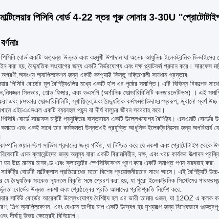
মাল্টিলেয়ার পিসিবি বোর্ড 4-22 স্তর পুরু সোনার 3-30U "প্রোটোটাই
বর্ণনাঃ
়ার পিসিবি বোর্ড একটি অত্যন্ত উন্নত এবং বহুমুখী উপাদান যা অনেক আধুনিক ইলেকট্রনিক ডিভাইসের কেন্
ইন করা হয়, বৈদ্যুতিক সংযোগের জন্য একটি নির্ভরযোগ্য এবং দক্ষ প্ল্যাটফর্ম প্রদান করে। সারফেস 
অগ্রণী,অসংখ্য অ্যাপ্লিকেশন জন্য একটি কম্প্যাক্ট কিন্তু শক্তিশালী সমাধান প্রস্তাব.
লেয়ার পিসিবি বোর্ডের মূল বৈশিষ্ট্যগুলির মধ্যে একটি হ'ল এর পৃষ্ঠের সমাপ্তি। এটি বিভিন্ন বিকল্পের
িন,নিমজ্জন সিলভার, গোল্ড ফিঙ্গার, এবং ওএসপি (অর্গানিক সোল্ডারিবিলিটি কনজারভেটিভস) । এই সমাপ্
রা এবং চমৎকার সোল্ডারিবিলিটি, স্থায়িত্ব,এবং বৈদ্যুতিক কর্মক্ষমতাউদাহরণস্বরূপ, ডুবানো স্বর্ণ উচ্
, যেখানে এইচএএসএল একটি ব্যয়বহুল পছন্দ যা দীর্ঘ বালুচর জীবন সরবরাহ করে।
়ার পিসিবি বোর্ডে সারফেস মাউন্ট প্রযুক্তির বাস্তবায়ন একটি উল্লেখযোগ্য বৈশিষ্ট্য। এসএমটি বোর্
মাতে এবং একই সাথে তার কর্মক্ষমতা উন্নতএই প্রযুক্তি আধুনিক ইলেকট্রনিক্সের জন্য অপরিহার্য যেগ
।
ম্পানি ওয়ান-স্টপ সার্ভিস প্রদানের জন্য গর্বিত, যা নিশ্চিত করে যে নকশা এবং প্রোটোটাইপ থেকে উৎপা
িষেবাটি এমন ক্লায়েন্টদের জন্য অমূল্য যারা একটি বিরামবিহীন, দক্ষ, এবং খরচ কার্যকর উত্পাদন প্রক
া হয়,উচ্চ মানের মানদণ্ড এবং ক্লায়েন্টের স্পেসিফিকেশন পূরণ করে একটি সমাপ্ত পণ্য সরবরাহ করা.
়ার সার্কিট্রি বোর্ডটি মাল্টিক্লাস প্রতিরোধের মতো বিশেষ প্রয়োজনীয়তার সাথে আসে। এই বৈশিষ্ট্যটি 
রে যে বৈদ্যুতিক সংকেত ন্যূনতম বিকৃতি সঙ্গে প্রেরণ করা হয়, যা পুরো ইলেকট্রনিক সিস্টেমের পারফরম্য
র্ভুলতা বোর্ডের উন্নত নকশা এবং শ্রেষ্ঠত্বের প্রতি আমাদের প্রতিশ্রুতি নির্দেশ করে.
লেয়ার সার্কিট বোর্ডের আরেকটি উল্লেখযোগ্য বৈশিষ্ট্য হল এর ভারী তামার ওজন, যা 12OZ এ ক্লক কর
তরণ, শিল্প অ্যাপ্লিকেশন, এবং যেখানে তাপীয় চাপ একটি উদ্বেগ হয় দৃশ্যকল্প জন্য বিশেষভাবে গুরুত্বপূ
 এবং দীর্ঘায়ু উভয় ক্ষেত্রেই বিনিয়োগ।