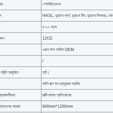
টার
স্পেসিফিকেশন
গ
HASL, ডুবানো স্বর্ণ, ডুবানো টিন, ডুবানো সিলভার, স
৪-২২ স্তর
ওজন
12OZ
ওয়ান স্টপ সার্ভিস OEM
/
াউন্ট প্রযুক্তি
হ্যাঁ।
কার্টন বক্স সহ ভ্যাকুয়াম প্যাকিং
্রয়োজনীয়তা
মাল্টি-ক্লাস প্রতিরোধের
চ প্যানেলের আকার
600mm*1200mm