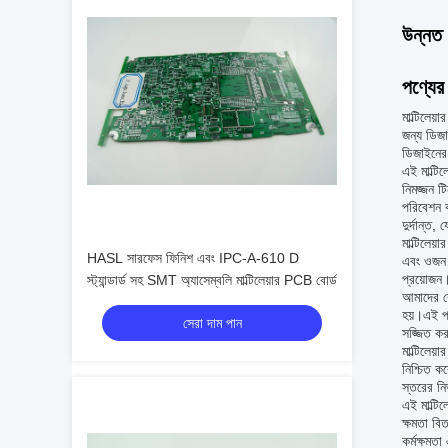
উন্নত 
পণ্যের 
মাল্টিলেয
জন্য ডিজা
ডিজাইনের 
এই মাল্টি
নিমজ্জন ট
পরিবেশন ক
দুর্দান্ত
মাল্টিলেয
HASL সারফেস ফিনিশ এবং IPC-A-610 D
এবং ওজন ক
প্রয়োজন
স্ট্যান্ডার্ড সহ SMT অ্যাসেম্বলি মাল্টিলেয়ার PCB বোর্ড
আমাদের কো
হয়।এই পর
সেরা দাম পান
সজ্জিত কর
মাল্টিলেয
নিশ্চিত ক
স্তরের নি
এই মাল্টি
ক্ষমতা বি
কর্মক্ষমতা