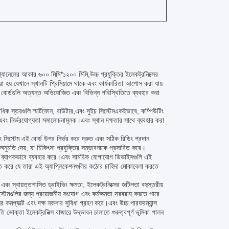
চ প্যানেলের আকার ৬০০ মিমি*১২০০ মিমি,উচ্চ প্রযুক্তির ইলেকট্রনিক্সের
রা হয় যেখানে স্থানটি প্রিমিয়ামে থাকে এবং কার্যকারিতা আপোস করা যায়
বোর্ডগুলি অত্যন্ত অভিযোজিত এবং বিভিন্ন পরিস্থিতিতে ব্যবহার করা
িক স্তরগুলি স্মার্টফোন, রাউটার,এবং সুইচ সিস্টেমএকইভাবে, কম্পিউটিং
গতি এবং নির্ভরযোগ্যতা সমালোচনামূলক।এবং স্থান দক্ষতার সাথে ব্যবহার করা
িং সিস্টেম এই বোর্ড উপর নির্ভর করে দ্রুত এবং সঠিক রিডিং প্রদান
নুমতি দেয়, যা চিকিৎসা প্রযুক্তির সম্ভাবনাকে প্রসারিত করে।
িগুলি ব্যাপকভাবে ব্যবহার করে।এবং সামরিক যোগাযোগ ডিভাইসগুলি এই
শ্চিত করে যে তারা এই অ্যাপ্লিকেশনগুলির কঠোর চাহিদা মোকাবেলা করতে
।এবং স্বায়ত্তশাসিত ড্রাইভিং ক্ষমতা, ইলেকট্রনিক্সের জটিলতা বহুস্তরীয়
টেমগুলির জন্য প্রয়োজনীয় সংযোগ এবং কর্মক্ষমতা সরবরাহ করতে পারে.
ির কমপ্যাক্ট এবং দক্ষ নকশার সুবিধা গ্রহণ করে।এবং উচ্চ পারফরম্যান্স
গতি ভোক্তা ইলেকট্রনিক্স বাজারে উদ্ভাবন চালাতে গুরুত্বপূর্ণ ভূমিকা পালন