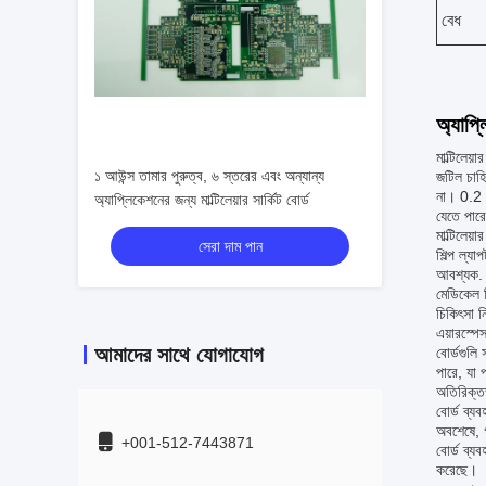
বেধ
অ্যাপ্
মাল্টিলেয
১ আউন্স তামার পুরুত্ব, ৬ স্তরের এবং অন্যান্য
জটিল চাহি
না। 0.2 ম
অ্যাপ্লিকেশনের জন্য মাল্টিলেয়ার সার্কিট বোর্ড
যেতে পার
মাল্টিলেয
সেরা দাম পান
শিল্প ল্য
আবশ্যক.
মেডিকেল ড
চিকিৎসা ন
এয়ারস্পে
আমাদের সাথে যোগাযোগ
বোর্ডগুলি
পারে, যা প
অতিরিক্তভ
বোর্ড ব্য
অবশেষে, গ
+001-512-7443871
বোর্ড ব্য
করেছে।