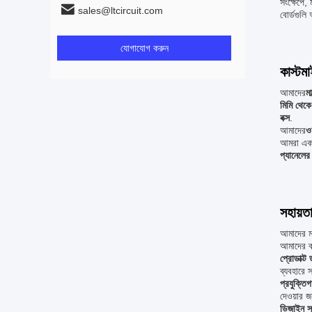
সংক্ষেপে,
sales@ltcircuit.com
বোর্ডগুলি
যোগাযোগ করুন
কাস্টম
আমাদের
মা
মিমি থেকে 
বক্স
.
আমাদের
ও
আমরা একটি
প্যানেলে
সহায়ত
আমাদের মা
আমাদের ব্
প্রোডাক্ট 
ব্যবহারে 
প্রযুক্তি
দেওয়ার 
ডিজাইন সহ