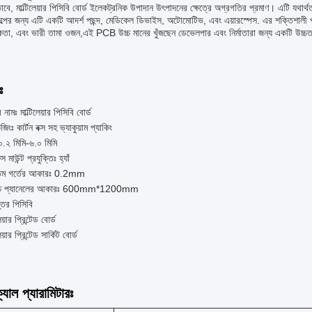
াবে, মাল্টিলেয়ার পিসিবি বোর্ড ইলেকট্রনিক উপাদান উৎপাদনের ক্ষেত্রে অগ্রগতির প্রমাণ। এটি যথ
িল্পের জন্য এটি একটি আদর্শ পছন্দ, মেডিকেল ডিভাইস, অটোমোটিভ, এবং এয়ারস্পেস. এর শক্তিশালী পৃষ্ঠ
কতা, এবং ভারী তামা ওজন,এই PCB উচ্চ মানের খুঁজছেন ডেভেলপার এবং নির্মাতারা জন্য একটি উচ্চতর পছন্দ
ঃ
 নামঃ মাল্টিলেয়ার পিসিবি বোর্ড
জিংঃ কার্টন বক্স সহ ভ্যাকুয়াম প্যাকিং
০.২ মিমি-৬.০ মিমি
 মাউন্ট প্রযুক্তিঃ হ্যাঁ
্রতম গর্তের আকারঃ 0.2mm
োচ্চ প্যানেলের আকারঃ 600mm*1200mm
তর পিসিবি
েয়ার প্রিন্টেড বোর্ড
েয়ার প্রিন্টেড সার্কিট বোর্ড
যাল প্যারামিটারঃ