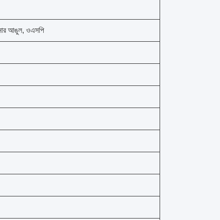
োনার আঙুল, ওএসপি