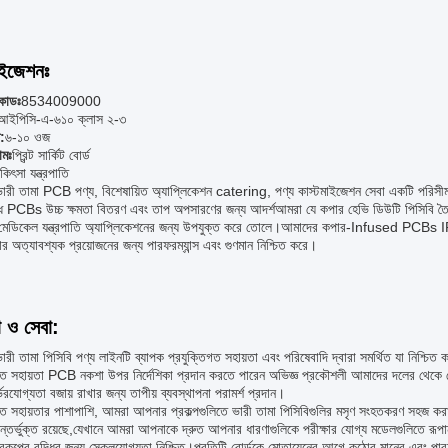
াইজেশনঃ
কোডঃ
8534009000
আইপিসি-এ-৬১০ ক্লাস ২-৩
:
৬-১০ ওজ
ামঃ
প্রিন্ট সার্কিট বোর্ড
কিৎসা যন্ত্রপাতি
ারী তামা PCB পণ্য, বিশেষায়িত অ্যাপ্লিকেশন catering, পণ্য কাস্টমাইজেশন সেবা একটি পরিসীমা
দ্ধ PCBs উচ্চ ক্ষমতা বিতরণ এবং তাপ অপসারণের জন্য আদর্শআমরা যে কপার হেভি ডিউটি পিসিবি ত
র্ণ মেডিকেল যন্ত্রপাতি অ্যাপ্লিকেশনের জন্য উপযুক্ত করে তোলে।আমাদের কপার-Infused PCBs
র অত্যাবশ্যক প্রয়োজনের জন্য পারফরম্যান্স এবং গুণমান নিশ্চিত করে।
া ও সেবা:
রী তামা পিসিবি পণ্য লাইনটি ব্যাপক প্রযুক্তিগত সহায়তা এবং পরিষেবাদি দ্বারা সমর্থিত যা নিশ্চ
িগত সহায়তা PCB নকশা উপর নির্দেশিকা প্রদান করতে পারেন অভিজ্ঞ প্রকৌশলী আমাদের দলের থে
্ভরযোগ্যতা বজায় রাখার জন্য তাপীয় ব্যবস্থাপনা পরামর্শ প্রদান।
গত সহায়তার পাশাপাশি, আমরা আপনার প্রকল্পগুলিতে ভারী তামা পিসিবিগুলির মসৃণ সংহতকরণ সহজ কর
ন্তর্ভুক্ত রয়েছে,যেখানে আমরা আপনাকে দ্রুত আপনার ধারণাগুলিকে পরীক্ষার যোগ্য মডেলগুলিতে রূপ
কল্পের বৃদ্ধির জন্য স্কেলযোগ্যতা নিশ্চিত।প্রতিটি বোর্ডকে মোতায়েনের আগে কঠোর মানের এবং পারফ