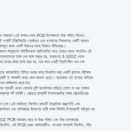
টি উন্নত সমাধান।এই কপার-লোড PCB বিশেষভাবে উচ্চ শক্তি বিতরণ
পণ্যটি ইঞ্জিনিয়ারিং শ্রেষ্ঠত্ব এবং গুণমানের নিশ্চয়তার একটি প্রধান
বিস্তৃত জন্য একটি উচ্চতর স্তর হিসাবে দাঁড়িয়েছে।
ত্পাদনে স্ট্যান্ডার্ড পরিশীলনকে প্রতিফলিত করে।দ্বৈত-স্তর পদ্ধতির এই
উল্লেখযোগ্য তামা বেধ সঙ্গে সমৃদ্ধ হয়, সাধারণত 3-10OZ থেকে
জায় রাখার জন্য তৈরি করা হয়, যার ফলে একটি স্থিতিশীল এবং দক্ষ
 কার্যকারিতা নিশ্চিত করার জন্য ডিজাইন করা একটি ব্যাপক পরীক্ষার
রুটি বা অসঙ্গতি জন্য কোন জায়গা ছেড়ে। গ্রাহকরা এই পণ্যের অস্থির
তম কর্মক্ষমতা জন্য বৈধ.
ক স্তরটি কেবল বোর্ডের দৃষ্টি আকর্ষণকে বাড়িয়ে তোলে না বরং তামার
ম্ভাব্য শর্ট সার্কিট। সোল্ডার মাস্কটি উপাদানগুলির সহজ সোল্ডারিংয়ের
চলা।এই সমন্বিত সিস্টেম কোডটি বৈদ্যুতিক যন্ত্রপাতি এবং
াস্টমস এবং বাণিজ্যের উদ্দেশ্যে ভারী তামা পিসিবি বিশ্বব্যাপী স্বীকৃত হয়
-10OZ PCB সরবরাহ করে যা উচ্চ-শক্তি এবং উচ্চ তাপমাত্রা
 নিবেদিত, এই PCB যেমন অটোমোটিভ, পাওয়ার সাপ্লাই সিস্টেম, সৌর