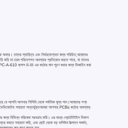
 অফার। তাদের স্থায়িত্ব এবং নির্ভরযোগ্যতা জন্য পরিচিত,আমাদের
ৈরি করি তা চরম পরিবেশগত অবস্থার প্রতিরোধ করতে পারে, যা তাদের
 IPC-A-610 ক্লাস II-III এর কঠোর মান পূরণ করার জন্য ডিজাইন করা
িত করে যে আপনি আপনার পিসিবি থেকে সর্বাধিক মূল্য পান।আমাদের পণ্য
কে ডেডিকেটেড সহায়তা অন্তর্ভুক্তআমরা আপনার PCBs কঠোর অবস্থার
ার জন্য বিভিন্ন পরিষেবা সরবরাহ করি। এর মধ্যে প্রোটোটাইপ বিকাশ
ান্তর করতে সহায়তা করি, এবং ছোট থেকে বড় ভলিউম উত্পাদন সমর্থন,
রম্যান্সের মান পূরণ করতে হবে.