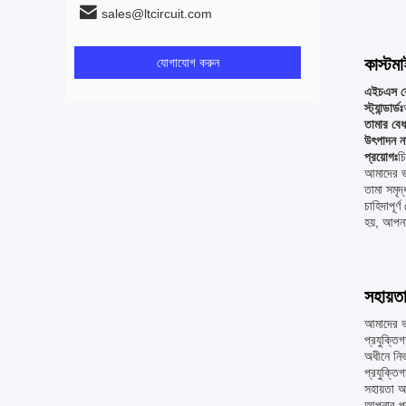
sales@ltcircuit.com
কাস্টম
যোগাযোগ করুন
এইচএস 
স্ট্যান্ডার্ডঃ
তামার বেধ
উৎপাদন ন
প্রয়োগঃ
চি
আমাদের ভ
তামা সমৃ
চাহিদাপূ
হয়, আপনা
সহায়ত
আমাদের ভা
প্রযুক্ত
অধীনে নির
প্রযুক্তি
সহায়তা অ
আপনার প্র