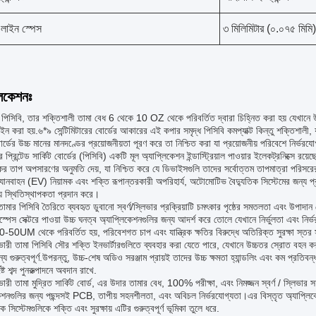
ন লাইন স্পেস
৩ মিলিমিটার (০.০৭৫ মিমি)
লিকেশনঃ
 পিসিবি, তার শক্তিশালী তামা বেধ 6 থেকে 10 OZ থেকে পরিবর্তিত দ্বারা চিহ্নিত করা হয় যেখানে উচ
ইন করা হয়.৬*৯ সেন্টিমিটারের বোর্ডের আকারের এই কপার সমৃদ্ধ পিসিবি কমপ্যাক্ট কিন্তু শক্তিশালী, 
োর্ডের উচ্চ মানের মানদণ্ডের প্রয়োজনীয়তা পূরণ করে তা নিশ্চিত করা যা প্রয়োজনীয় পরিবেশে নির্ভরযো
র প্রিন্টেড সার্কিট বোর্ডের (পিসিবি) একটি মূল অ্যাপ্লিকেশন ইন্ডাস্ট্রিয়াল পাওয়ার ইলেকট্রনিক্সে 
র্যকর তাপ অপসারণের অনুমতি দেয়, যা নিশ্চিত করে যে ডিভাইসগুলি তাদের সর্বোত্তম তাপমাত্রা পরি
 যানবাহন (EV) নিয়ামক এবং শক্তি রূপান্তরকারী অপরিহার্য, অটোমোটিভ বৈদ্যুতিক সিস্টেমের জন্য
য় স্থিতিস্থাপকতা প্রদান করে।
ামার পিসিবি তৈরিতে ব্যবহৃত ডুবানো স্বর্ণ/স্লিভার প্রক্রিয়াটি চমৎকার পৃষ্ঠের সমতলতা এবং উপাদা
স্পেস সেক্টরে পাওয়া উচ্চ ঘনত্ব অ্যাপ্লিকেশনগুলির জন্য আদর্শ করে তোলে যেখানে নির্ভুলতা এবং ন
0-50UM থেকে পরিবর্তিত হয়, পরিবেশগত চাপ এবং যান্ত্রিক ক্ষতির বিরুদ্ধে অতিরিক্ত সুরক্ষা স্ত
ভারী তামা পিসিবি সৌর শক্তি ইনভার্টারগুলিতে ব্যবহার করা যেতে পারে, যেখানে উচ্চতর স্রোত বহন 
ন্য গুরুত্বপূর্ণ.উপরন্তু, উচ্চ-শেষ অডিও সরঞ্জাম প্রায়ই তাদের উচ্চ ক্ষমতা হ্যান্ডলিং এবং কম প্রতি
িষ্ট শব্দ পুনরুত্পাদনে অবদান রাখে.
 ভারী তামা মুদ্রিত সার্কিট বোর্ড, এর উদার তামার বেধ, 100% পরীক্ষা, এবং নিমজ্জন স্বর্ণ / স্লিভার সহ
েশনগুলির জন্য পছন্দসই PCB, তাপীয় সহনশীলতা, এবং অবিচল নির্ভরযোগ্যতা।এর বিস্তৃত অ্যাপ্লিকেশন দৃ
 সিস্টেমগুলিকে শক্তি এবং সুরক্ষায় এটির গুরুত্বপূর্ণ ভূমিকা তুলে ধরে.