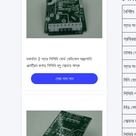
বৈশিষ্ট্য
স্তর সং
প্রক্রিয়
তামার ব
যথার্থতা 2 স্তর পিসিবি বোর্ড মেডিকেল যন্ত্রপাতি
এক্সট্রিম কপার পিসিবি ব্লু সোল্ডার মাস্ক
স্তর সং
সেরা দাম পান
মিনি হ
পিসিবি প
Hs ক
সোল্ডার 
পিসিবি স্ট