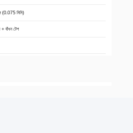
ল (0.075 মিমি)
টন + বাঁধন টেপ