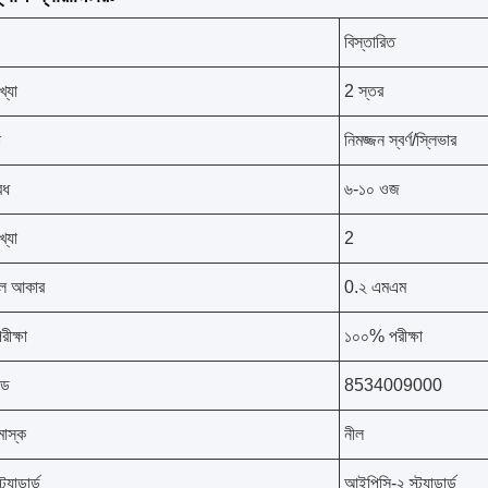
বিস্তারিত
খ্যা
2 স্তর
া
নিমজ্জন স্বর্ণ/স্লিভার
েধ
৬-১০ ওজ
খ্যা
2
োল আকার
0.২ এমএম
রীক্ষা
১০০% পরীক্ষা
োড
8534009000
মাস্ক
নীল
্যান্ডার্ড
আইপিসি-২ স্ট্যান্ডার্ড