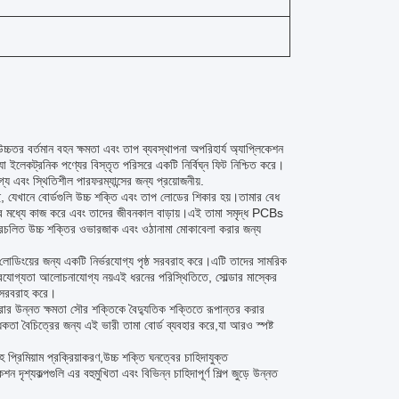
্চতর বর্তমান বহন ক্ষমতা এবং তাপ ব্যবস্থাপনা অপরিহার্য অ্যাপ্লিকেশন
যা ইলেকট্রনিক পণ্যের বিস্তৃত পরিসরে একটি নির্বিঘ্ন ফিট নিশ্চিত করে।
গ্য এবং স্থিতিশীল পারফরম্যান্সের জন্য প্রয়োজনীয়.
রয়েছে, যেখানে বোর্ডগুলি উচ্চ শক্তি এবং তাপ লোডের শিকার হয়।তামার বেধ
সরের মধ্যে কাজ করে এবং তাদের জীবনকাল বাড়ায়।এই তামা সমৃদ্ধ PCBs
 প্রচলিত উচ্চ শক্তির ওভারজাক এবং ওঠানামা মোকাবেলা করার জন্য
ন লোডিংয়ের জন্য একটি নির্ভরযোগ্য পৃষ্ঠ সরবরাহ করে।এটি তাদের সামরিক
ির্ভরযোগ্যতা আলোচনাযোগ্য নয়এই ধরনের পরিস্থিতিতে, সোল্ডার মাস্কের
র সরবরাহ করে।
করার উন্নত ক্ষমতা সৌর শক্তিকে বৈদ্যুতিক শক্তিতে রূপান্তর করার
বন্ধকতা বৈচিত্রের জন্য এই ভারী তামা বোর্ড ব্যবহার করে,যা আরও স্পষ্ট
 প্রিমিয়াম প্রক্রিয়াকরণ,উচ্চ শক্তি ঘনত্বের চাহিদাযুক্ত
শ্যকল্পগুলি এর বহুমুখিতা এবং বিভিন্ন চাহিদাপূর্ণ শিল্প জুড়ে উন্নত