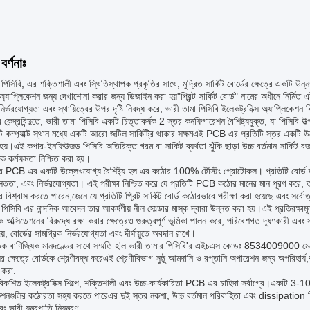
বর্ণনাঃ
 পিসিবি, এর শক্তিশালী এবং স্থিতিস্থাপক প্রকৃতির সাথে, মুদ্রিত সার্কিট বোর্ডের ক্ষেত্রে এক
্যাপ্লিকেশন জন্য দেখাশোনা করার জন্য ডিজাইন করা হয়"প্রিন্ট সার্কিট বোর্ড" নামের অধীনে নির্মিত এই 
র্ভরযোগ্যতা এবং স্থায়িত্বের উপর দৃষ্টি নিবদ্ধ করে, ভারী তামা পিসিবি ইলেকট্রনিক্স অ্যাপ্লিকেশন 
কেন্দ্রবিন্দুতে, ভারী তামা পিসিবি একটি চিত্তাকর্ষক 2 স্তর কনফিগারেশন বৈশিষ্ট্যযুক্ত, যা পিসিবি উ
ি কম্প্যাক্ট স্থান মধ্যে একটি আরো জটিল সার্কিট্রি থাকার সক্ষমএই PCB এর প্রতিটি স্তর একটি 
 হয়।এই কপার-ইনফিউজড পিসিবি অতিরিক্ত গরম বা সার্কিট ব্যর্থতা ঝুঁকি ছাড়া উচ্চ বর্তমান সার্কিট ব
ক কর্মক্ষমতা নিশ্চিত করা হয়।
র PCB এর একটি উল্লেখযোগ্য বৈশিষ্ট্য হল এর কঠোর 100% টেস্টিং প্রোটোকল। প্রতিটি বোর্ড তার
সততা, এবং নির্ভরযোগ্যতা। এই পরীক্ষা নিশ্চিত করে যে প্রতিটি PCB কঠোর মানের মান পূরণ করে, ত্
 বিশ্বাস করতে পারেন,জেনে যে প্রতিটি প্রিন্ট সার্কিট বোর্ড কঠোরভাবে পরীক্ষা করা হয়েছে এবং সর্বোত্
 পিসিবি এর নান্দনিক আবেদন তার আকর্ষণীয় নীল সোল্ডার মাস্ক দ্বারা উন্নত করা হয়।এই প্রতিরক্ষামূল
ে অক্সিডেশনের বিরুদ্ধে রক্ষা করার ক্ষেত্রেও গুরুত্বপূর্ণ ভূমিকা পালন করে, পরিবেশগত দূষণকারী এবং স
য়, বোর্ডের সামগ্রিক নির্ভরযোগ্যতা এবং দীর্ঘায়ুতে অবদান রাখে।
তিক বাণিজ্যিক মানদণ্ডের সাথে সম্মতি হ'ল ভারী তামার পিসিবি'র এইচএস কোডঃ 8534009000 মেনে 
ির ক্ষেত্রে বোর্ডকে শ্রেণীবদ্ধ করেএই শ্রেণীবিভাগ সুষ্ঠু আমদানি ও রপ্তানি অপারেশন জন্য অপরিহার্য,ক
 করা.
িকশিত ইলেকট্রনিক্স শিল্পে, শক্তিশালী এবং উচ্চ-কার্যকারিতা PCB এর চাহিদা সর্বাগ্রে।একটি 3
কেশনগুলির কঠোরতা সহ্য করতে পারেএর দুই স্তর নকশা, উচ্চ বর্তমান পরিবাহিতা এবং dissipation
 ভারী যন্ত্রপাতি নিয়ন্ত্রণ.