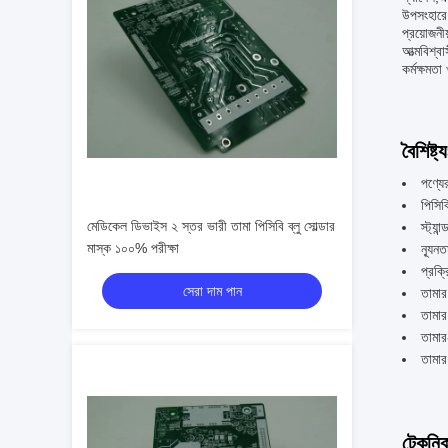
উপসংহারে 
প্রয়োজনী
আত্মবিশ্ব
কর্মক্ষমত
বৈশিষ্ট্য
পণ্যে
পিসিব
মেডিকেল ডিভাইস ২ স্তর ভারী তামা পিসিবি ব্লু সোল্ডার
স্ট্য
মাস্ক ১০০% পরীক্ষা
ন্যূন
প্রক্র
সেরা দাম পান
তামা
তামার
তামার
তামার
টেকনিক্