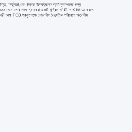
শক্তি, নির্ভুলতা,এবং উন্নত ইলেকট্রনিক অ্যাপ্লিকেশনের জন্য
০ মেনে চলার সাথে,গ্রাহকরা একটি মুদ্রিত সার্কিট বোর্ড নির্বাচন করতে
েভারী তামা PCB প্রকৃতপক্ষে চ্যালেঞ্জিং বৈদ্যুতিক পরিবেশে অতুলনীয়