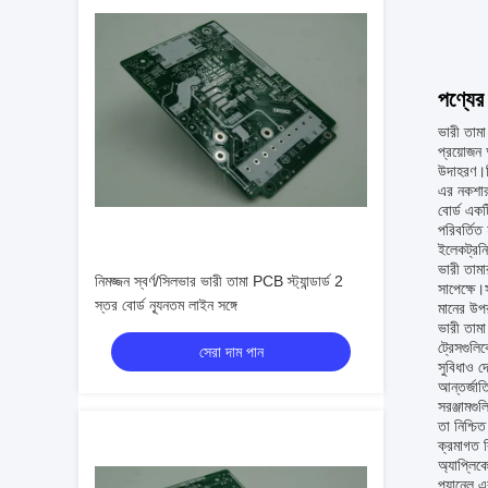
পণ্যের 
ভারী তামা
প্রয়োজন অ
উদাহরণ।নি
এর নকশার 
বোর্ড একট
পরিবর্তিত
ইলেকট্রনি
ভারী তামা
নিমজ্জন স্বর্ণ/সিলভার ভারী তামা PCB স্ট্যান্ডার্ড 2
সাপেক্ষে।
স্তর বোর্ড ন্যূনতম লাইন সঙ্গে
মানের উপর
ভারী তামা
ট্রেসগুলিক
সেরা দাম পান
সুবিধাও দে
আন্তর্জা
সরঞ্জামগুল
তা নিশ্চিত
ক্রমাগত ব
অ্যাপ্লি
প্যানেল,এবং