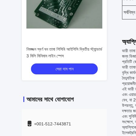
সর্বনিম্
অ্যাপ্
নিমজ্জন স্বর্ণ ঘন তামা পিসিবি আইপিসি দ্বিতীয় স্ট্যান্ডার্ড
ভারী তামা
3 মিলি মিনিমাম লাইন স্পেস
জন্য ডিজা
প্রতিটি ব
ভারী তামা
সেরা দাম পান
বৃদ্ধি কা
বৈদ্যুতিক
প্রয়োজনী
এই ভারী ত
এবং এয়ার
আমাদের সাথে যোগাযোগ
বেধ, যা 2
উপরন্তু, 
দক্ষতার জ
এবং সুনির্দ
সংক্ষেপে,
+001-512-7443871
অ্যাপ্লিক
ইলেকট্রনিক