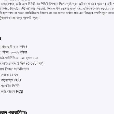
বলতে গেলে, ভারী তামা পিসিবি হল পিসিবি উৎপাদন শিল্পে শ্রেষ্ঠত্বের অবিরাম সাধনার প্রমাণ। এটি 
য় নির্ভরযোগ্যতা১০০% পরীক্ষার নিশ্চয়তা, উজ্জ্বল নীল সোল্ডার মাস্ক এবং এইচএস কোডঃ ৮৫৩৪০০৯০০
াসী হতে পারে যা কেবল কার্যকরীভাবে উচ্চতর নয় বরং মানের সর্বোচ্চ মান এবং নিয়ন্ত্রক সম্মতি পূরণ কর
া খুঁজছেন তাদের জন্য পছন্দসই স্তর।
ঃ
র নামঃ ভারী তামা পিসিবি
ি পরীক্ষাঃ ১০০% পরীক্ষা
ান্ডার্ডঃ আইপিসি-এ-৬১০ ক্লাস ২-৩
তম লাইন স্পেসঃ 3 মিলি (0.075 মিমি)
িয়াঃ নিমজ্জন স্বর্ণ/সিলভার
র বেধঃ ৬-১০ ওজ
 ধাতুপট্টাবৃত PCB
-প্রসারিত পিসিবি
 ভারী দায়িত্ব PCB
যাল প্যারামিটারঃ