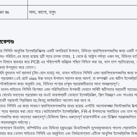
্রিন রঙ
সাদা, কালো, হলুদ
লিকেশনঃ
য়ার পিসিবি আধুনিক ইলেকট্রনিক্সের একটি অপরিহার্য উপাদান, বিভিন্ন অ্যাপ্লিকেশনগুলির জন্য একটি
মেও পরিচিত,এর মধ্যে রয়েছে দুটি স্তর চালক তামার, 1 থেকে 6 আউন্স পর্যন্ত ওজন সহ, বিভিন্ন বর্
াল হিসাবে ব্যবহার করে PCB এর শক্তিশালী যান্ত্রিক শক্তি নিশ্চিত করা হয়, ভাল তাপ প্রতিরোধের, 
জন্য উপযুক্ত করে তোলে।
ি ন্যূনতম গর্ত ব্যাসার্ধ (মিন হোল ডায়া) সহ, ডাবল সাইডেড পিসিবি এমন অ্যাপ্লিকেশনগুলির জন্য
প্রয়োজন।এই ছোট vias উচ্চ ঘনত্ব উপাদান স্থাপন জন্য আদর্শ, যা কম্প্যাক্ট এবং জটিল ইলেকট্র
াস্টমাইজেশন জন্য অনুমতি দেয়, বিভিন্ন পণ্যের চাক্ষুষ প্রয়োজনীয়তার সাথে সামঞ্জস্যপূর্ণ।
 ডাবল-সাইডেড পিসিবি বিশেষত এমন পরিস্থিতিতে উপকারী যেখানে সার্কিট জটিলতার মধ্যবর্তী স্তরের প
য়ার বোর্ডের ঘনত্বের প্রয়োজন হয় নাএই ভারসাম্যটি ভোক্তা ইলেকট্রনিক্স, শিল্প নিয়ন্ত্রণ এবং পাওয়
ানটি প্রায়শই প্রিমিয়াম হয়,কিন্তু কার্যকারিতা আপোস করা যাবে না.
েড পিসিবি এর জন্য সাধারণ অ্যাপ্লিকেশনগুলির মধ্যে রয়েছে এলইডি আলোকসজ্জা সিস্টেমগুলির উত্প
ত স্তর ব্যবহার করা যেতে পারে।অটোমোবাইল ইলেকট্রনিক্স, FR-4 উপাদানের স্থায়িত্ব এবং তাপ প্রত
শনগুলির জন্য অত্যন্ত গুরুত্বপূর্ণ।চিকিৎসা শিল্পও গুরুত্বপূর্ণ ডায়াগনস্টিক এবং চিকিত্সা সরঞ্জামগুল
পারফরম্যান্স সর্বাগ্রে।
যোগাযোগ ডিভাইস, কম্পিউটার এবং বিভিন্ন হ্যান্ডহেল্ড ডিভাইসগুলি তুলনামূলকভাবে পাতলা প্রোফাইল 
যবহার করে।ডাবল সাইডেড পিসিবি এর বহুমুখিতা এবং নির্ভরযোগ্যতা এটিকে আধুনিক ইলেকট্রনিক ডিজাই