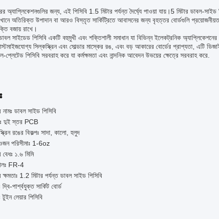
র অ্যাপ্লিকেশনগুলির জন্য, এই পিসিবি 1.5 মিটার পর্যন্ত দৈর্ঘ্যে পাওয়া যায়।5 মিটার ডাবল-সাইড প
খানে অতিরিক্ত উপাদান বা আরও বিস্তৃত সার্কিট্রিতে আবাসনের জন্য বৃহত্তর বোর্ডগুলি প্রয়োজনীয়ত
শক্তি বজায় রাখে।
, ডাবল সাইডেড পিসিবি একটি বহুমুখী এবং শক্তিশালী সমাধান যা বিভিন্ন ইলেকট্রনিক অ্যাপ্লিকেশ
,কাস্টমাইজযোগ্য সিল্কস্ক্রিন এবং সোল্ডার মাস্কের রঙ, এবং বড় আকারের বোর্ডের প্রাপ্যতা, এটি ডিজাইন
-প্লেটেড পিসিবি সরবরাহ করে যা কর্মক্ষমতা এবং নান্দনিক আবেদন উভয়ের ক্ষেত্রে সরবরাহ করে.
ঃ
র নামঃ ডাবল সাইড পিসিবি
্দঃ দুই স্তর PCB
স্ক্রিন রঙের বিকল্পঃ সাদা, কালো, হলুদ
 ওজন পরিসীমাঃ 1-6oz
ি বেধঃ ১.৬ মিমি
ামালঃ FR-4
ক্ষমতাঃ 1.2 মিটার পর্যন্ত ডাবল সাইড পিসিবি
দ্বি-পার্শ্বযুক্ত সার্কিট বোর্ড
ণঃ টুইন লেয়ার পিসিবি