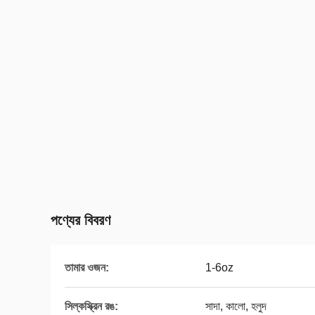
পণ্যের বিবরণ
তামার ওজন:
1-6oz
সিল্কস্ক্রিন রঙ:
সাদা, কালো, হলুদ