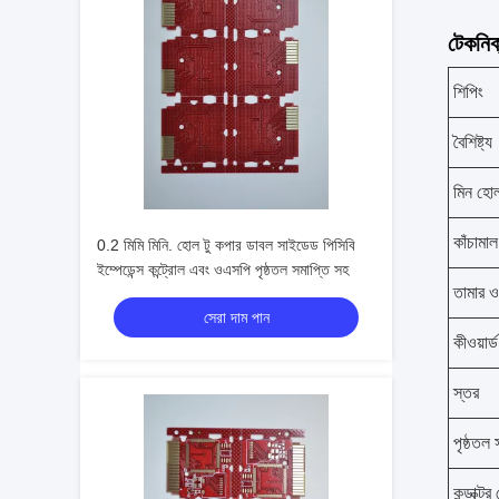
টেকনিক্
শিপিং
বৈশিষ্ট্য
মিন হোল
কাঁচামাল
0.2 মিমি মিনি. হোল টু কপার ডাবল সাইডেড পিসিবি
ইম্পেডেন্স কন্ট্রোল এবং ওএসপি পৃষ্ঠতল সমাপ্তি সহ
তামার 
সেরা দাম পান
কীওয়ার্ড
স্তর
পৃষ্ঠতল 
কন্ডাক্টর