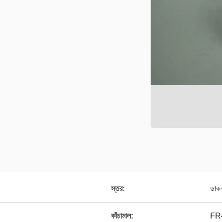
স্তর:
ডাব
কাঁচামাল:
FR