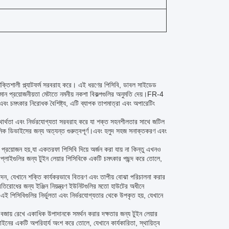
 শক্তিশালী প্ল্যাটফর্ম সরবরাহ করে। এই ধরণের পিসিবি, ডাবল সাইডেড
তমান প্রয়োজনীয়তা মেটাতে নমনীয় নকশা বিকল্পগুলির অনুমতি দেয়।FR-4
এবং চমৎকার নিরোধক বৈশিষ্ট্য, এটি ব্যাপক তাপমাত্রা এবং অপারেটিং
 যথার্থতা এবং নির্ভরযোগ্যতা সরবরাহ করে যা শক্ত সহনশীলতার সাথে জটিল
নিক ডিভাইসের জন্য অত্যন্ত গুরুত্বপূর্ণ।এবং হলুদ সহজ সনাক্তকরণ এবং
্রয়োজন হয়,যা একতরফা পিসিবি দিয়ে অর্জন করা যায় না কিন্তু এখনও
ার সাপ্লাইগুলির জন্য টুইন লেয়ার পিসিবিকে একটি চমৎকার পছন্দ করে তোলে,
াদন, যেখানে শক্তি কার্যকরভাবে বিতরণ এবং তাপীয় বোঝা পরিচালনা করার
িরোধের জন্য ইঞ্জিন নিয়ন্ত্রণ ইউনিটগুলির মতো হাউটের অধীনে
িতে এই পিসিবিগুলির নির্ভুলতা এবং নির্ভরযোগ্যতার থেকে উপকৃত হয়, যেখানে
বজায় রেখে একাধিক উপাদানকে সমর্থন করার দক্ষতার জন্য টুইন লেয়ার
নের একটি অপরিহার্য অংশ করে তোলে, যেখানে কার্যকারিতা, স্থায়িত্ব