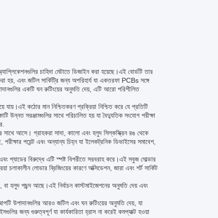
 অ্যাপ্লিকেশনগুলির চাহিদা মেটাতে ডিজাইন করা হয়েছে।এই বোর্ডটি তার
াই করা হয়, এবং জটিল সার্কিট্রি জন্য অপরিহার্য যা একতরফা PCBs সঙ্গে
াদানগুলির একটি ঘন রুটিংয়ের অনুমতি দেয়, এটি আরো পরিশীলিত
য়ে যায়।এই কঠোর মান নিশ্চিতকরণ প্রক্রিয়া নিশ্চিত করে যে প্রতিটি
াটি উন্নত সরঞ্জামগুলির সাথে পরিচালিত হয় যা বৈদ্যুতিক সংযোগ পরীক্ষা
ে.
লির সাথে আসে। গ্রাহকরা সাদা, কালো এবং হলুদ সিল্কস্ক্রিন রঙ থেকে
পরীক্ষার পয়েন্ট এবং অন্যান্য চিহ্ন যা ইলেকট্রনিক ডিভাইসের সমাবেশ,
বং প্যাডের বিরুদ্ধে এটি স্পষ্ট বিপরীতে সরবরাহ করে।এই সবুজ সোল্ডার
য়া চলাকালীন লোডার ব্রিজিংয়ের কারণে অক্সিডেশন, জারা এবং শর্ট সার্কিট
ল, বা হলুদ পছন্দ আছে।এই নির্বাচন কাস্টমাইজেশনের অনুমতি দেয় এবং
টআপটি উপাদানগুলির আরও জটিল এবং ঘন রুটিংয়ের অনুমতি দেয়, যা
 জন্য গুরুত্বপূর্ণ যা কার্যকারিতা হ্রাস না করেই কমপ্যাক্ট হওয়া