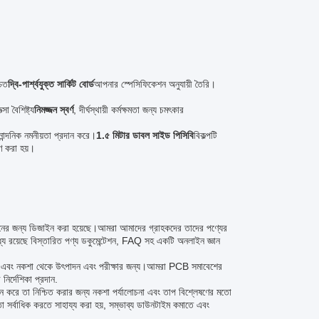
চিত
দ্বি-পার্শ্বযুক্ত সার্কিট বোর্ড
আপনার স্পেসিফিকেশন অনুযায়ী তৈরি।
সা বৈশিষ্ট্য
নিমজ্জন স্বর্ণ
, দীর্ঘস্থায়ী কর্মক্ষমতা জন্য চমৎকার
নান্দনিক নমনীয়তা প্রদান করে।
1.৫ মিটার ডাবল সাইড পিসিবি
বিকল্পটি
রণ করা হয়।
রদানের জন্য ডিজাইন করা হয়েছে।আমরা আমাদের গ্রাহকদের তাদের পণ্যের
ধ্যে রয়েছে বিস্তারিত পণ্য ডকুমেন্টেশন, FAQ সহ একটি অনলাইন জ্ঞান
ট এবং নকশা থেকে উৎপাদন এবং পরীক্ষার জন্য।আমরা PCB সমাবেশের
নির্দেশিকা প্রদান.
াদন করে তা নিশ্চিত করার জন্য নকশা পর্যালোচনা এবং তাপ বিশ্লেষণের মতো
সর্বাধিক করতে সাহায্য করা হয়, সম্ভাব্য ডাউনটাইম কমাতে এবং