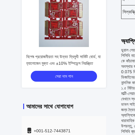
সিল্কস্ক
অ্যাপ্
ডুয়াল লে
পিসিবি না
বিশেষ প্রয়োজনীয়তা সহ উন্নত দ্বিমুখী সার্কিট বোর্ড, যা
কে কাঁচাম
হ্যালোজেন মুক্ত এবং ±10% ইম্পিডেন্স নিয়ন্ত্রিত
অবস্থার 
0.075 মিম
সেরা দাম পান
ডিজাইনের 
নান্দনিক ক
১.৫ মিটার
মাল্টি-লে
যেখানে স্থ
ডাবল সাইড
আমাদের সাথে যোগাযোগ
জন্য দ্বৈ
অ্যাপ্লিকে
ধারাবাহিক 
উপরন্তু, 
+001-512-7443871
পিসিবি ব্