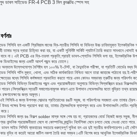
লুদ ডাবল সাইডেড FR-4 PCB 3 মিল কন্ডাক্টর স্পেস সহ
বর্ণনাঃ
েড পিসিবি হল একটি প্রিমিয়াম মানের দ্বি-স্তরীয় পিসিবি যা বিভিন্ন উচ্চ চাহিদাযুক্ত ইলেকট্রনিক
াহী তামার স্তর দ্বারা চিহ্নিত করা হয়, যা একটি সুনির্দিষ্ট সার্কিট প্যাটার্ন তৈরি করতে সাবধানে খোদ
 যাবে না। এই PCB এর দ্বি-তরফা প্রকৃতি,প্রায়ই ডাবল-প্লেটেড পিসিবি বলা হয়, ইলেকট্রনিক উপ
িক ডিভাইসের জন্য একটি আদর্শ পছন্দ করে তোলে।
 অন্যতম উল্লেখযোগ্য বৈশিষ্ট্য হল ১০০% ই-টেস্ট, বা বৈদ্যুতিক পরীক্ষা, যা প্রতিটি বোর্ডের মধ্য দি
েড পিসিবি শর্টস মুক্ত, খোলা, এবং সঠিক কার্যকারিতা নিশ্চিত আগে তারা জাহাজে পাঠানো হয়.ই-পরীক্ষ
্ষেত্রের মধ্যে পিসিবি কর্মক্ষমতা প্রভাবিত করতে পারে এমন কোনও সম্ভাব্য ত্রুটির জন্য পরিদর্শন কর
েড পিসিবি বিভিন্ন ডিজাইনের পছন্দ এবং প্রয়োজনীয়তা অনুসারে বিভিন্ন সিল্কস্ক্রিন রঙের বিকল্পগু
 পারেন।সিল্কস্ক্রিন স্তরটি সমালোচনামূলক কারণ এতে উপাদান লেবেলগুলির মতো মুদ্রিত তথ্য রয়েছে, 
ং রক্ষণাবেক্ষণের জন্য অমূল্য।
এই পিসিবি-র জন্য উপলব্ধ সোল্ডার প্রতিরোধের রঙটি সবুজ, যা পরিদর্শনের সহজতা এবং তামার ট্রেস এ
্ড উভয় পক্ষের উপর প্রয়োগ করা হয়, তামার ট্রেসগুলিকে ক্যাপসুল করে এবং উপাদানগুলি লোডিং প্রক্রি
া করে।
েড পিসিবি জন্য রঙ বিকল্প solder মাস্ক সঙ্গে শেষ হয় না; গ্রাহকদের বোর্ড নিজেই জন্য সবুজ, নী
ণ্যের নান্দনিক প্রয়োজনীয়তা মেলে বা কোম্পানির ব্র্যান্ডিং নির্দেশিকা মেনে চলতে বেছে নেওয়া যেতে পারে.
ডাবল সাইড পিসিবি ব্যবহারের সবচেয়ে গুরুত্বপূর্ণ সুবিধা হল এর দুই স্তরীয় কনফিগারেশন।এই সে
কার বৃদ্ধি না করেই আরো জটিল নকশা তৈরি করা সম্ভব।এটি বিশেষ করে আধুনিক ইলেকট্রনিক ডিভাইসগুলির