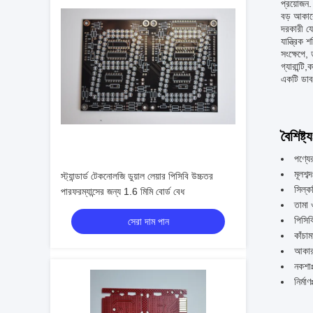
প্রয়োজন.
বড় আকারে
দরকারী যে
যান্ত্রিক 
সংক্ষেপে
গ্যারান্টি
একটি ডাবল
বৈশিষ্ট্য
পণ্যে
মূলশব
স্ট্যান্ডার্ড টেকনোলজি ডুয়াল লেয়ার পিসিবি উচ্চতর
সিল্ক
পারফরম্যান্সের জন্য 1.6 মিমি বোর্ড বেধ
তামা
পিসিব
সেরা দাম পান
কাঁচ
আকার 
নকশাঃ 
নির্মা