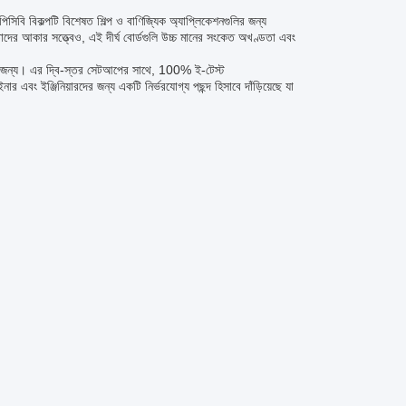
িসিবি বিকল্পটি বিশেষত শিল্প ও বাণিজ্যিক অ্যাপ্লিকেশনগুলির জন্য
াদের আকার সত্ত্বেও, এই দীর্ঘ বোর্ডগুলি উচ্চ মানের সংকেত অখণ্ডতা এবং
নের জন্য। এর দ্বি-স্তর সেটআপের সাথে, 100% ই-টেস্ট
ার এবং ইঞ্জিনিয়ারদের জন্য একটি নির্ভরযোগ্য পছন্দ হিসাবে দাঁড়িয়েছে যা