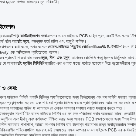
ষমতা চূড়ান্ত পণ্যের সাফল্যের মূল চাবিকাঠি।
াইজেশনঃ
ধানমন্ত্রী
পণ্য কাস্টমাইজেশন সেবা
আপনার ডাবল সাইডেড PCB চাহিদা পূরণ, একটি উচ্চ মানের নিশ্
োর্ড গঠন করে
দুই স্তর
, কমপ্যাক্ট ফর্মে জটিল এবং বহুমুখী সার্কিট।
ভরযোগ্যতার কথা আসে, তখন আমাদের
ডাবল-সাইডেড প্রিন্টেড বোর্ড
একটি
১০০% ই-টেস্ট
উপরিভাগ চিকিত্
vity এবং অক্সিডেশন প্রতিরোধের প্রদান।
ঙের প্যালেটে পাওয়া যায় যেমনঃ
সবুজ, নীল, এবং হলুদ
, আমাদের বোর্ডগুলি প্রযুক্তিগত নির্ভুলতার সাথে 
করে যে আপনার
দুই স্তরীয় পিসিবি
বিস্তারিত এবং গুণগত মানের সর্বোচ্চ মনোযোগ দিয়ে প্রয়োজনীয়তা পূ
া ও সেবা:
বল সাইডেড পিসিবি পণ্যটি বিভিন্ন অ্যাপ্লিকেশনের জন্য নির্ভরযোগ্য এবং দক্ষ সার্কিট সংযোগ প্
োত্তম প্রযুক্তিগত সহায়তা এবং পরিষেবা প্রদান নিশ্চিত করতে প্রতিশ্রুতিবদ্ধ. আমাদের সহায়তার ম
 সমস্যা সমাধানের গাইড যা আপনাকে যে কোনও সমস্যার সমাধান করতে সহায়তা করতে পারে।
েকনিক্যাল সাপোর্ট টিম ডাবল সাইডেড পিসিবি এর সব দিক পরিচালনা করার অভিজ্ঞতা আছে, লেআউ
 অনুশীলন এবং দীর্ঘায়ু এবং কর্মক্ষমতা নিশ্চিত করার জন্য আপনার PCB রক্ষণাবেক্ষণের জন্য টিপস উপর 
য়াশীল সহায়তার পাশাপাশি, আমরা আপনার পিসিবি তার উদ্দেশ্যে পরিবেশের মধ্যে সর্বোত্তমভাবে সম্প
তিক্রিয়াশীল পরিষেবাগুলিও সরবরাহ করি।আমাদের লক্ষ্য আপনার ডাবল সাইডেড PCB এর কার্যকারিতা 
কট্রনিক সিস্টেমের সামগ্রিক দক্ষতা বৃদ্ধি করতে পারে।