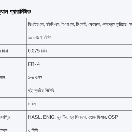
যাল প্যারামিটারঃ
ডিএইচএল, ইউপিএস, ইএমএস, টিএনটি, ফেডেক্স, এক্সপ্রেস কুরিয়ার, সম
১০০% ই-টেস্ট
 দিয়া
0.075 মিমি
FR- 4
ওজন
১-৬ ওনস
দুই স্তরীয় পিসিবি
ডাবল
সমাপ্তি
HASL, ENIG, ডুব টিন, ডুব সিলভার, গোল্ড ফিঙ্গার, OSP
 স্পেস
৩ মিলি