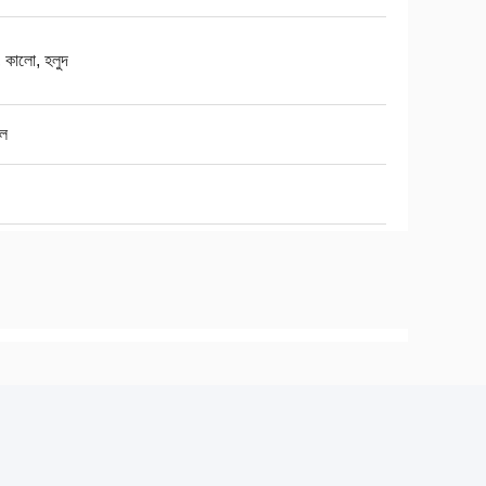
, কালো, হলুদ
িল