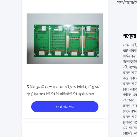
সাদা/কালো/হ
পণ্যের 
ডাবল সাইড
দুটি পরিব
অর্জন করা
ইলেকট্রন
এই পণ্যের
ডাবল সাইড
করে এবং ক
ডাবল সাইড
5 মিল কন্ডাক্টর স্পেস ডাবল সাইডেড পিসিবি, স্ট্যান্ডার্ড
চয়ন করতে
প্রযুক্তি এবং পিসিবি ডিজাইন/পিসিবি অ্যাসেম্বলি
পরীক্ষা এব
এছাড়াও, 
পরিষেবা সহ
মাস্ক বোর
সেরা দাম পান
থেকে রক্ষ
ডাবল সাইড
চূড়ান্ত প
এই ধরনের 
বোর্ডের আ