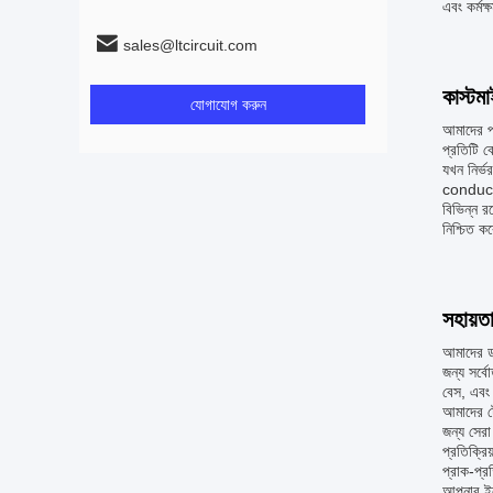
এবং কর্মক্
sales@ltcircuit.com
কাস্টম
যোগাযোগ করুন
আমাদের প্র
প্রতিটি ব
যখন নির্
conducti
বিভিন্ন র
নিশ্চিত 
সহায়ত
আমাদের ডা
জন্য সর্ব
বেস, এবং
আমাদের ট
জন্য সেরা
প্রতিক্রি
প্রাক-প্র
আপনার ইলে