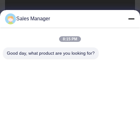
sales@ltcircuit.com
Sales Manager
ই-মেইল
8:15 PM
Good day, what product are you looking for?
001-512-7443871
ফোন
LT CIRCUIT CO.,LTD.