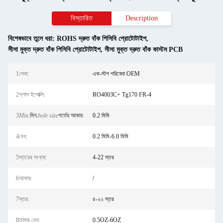
বিস্তারিত
Description
বিশেষভাবে তুলে ধরা:
ROHS দ্রুত বাঁক পিসিবি প্রোটোটাইপ
,
সীসা মুক্ত দ্রুত বাঁক পিসিবি প্রোটোটাইপ
,
সীসা মুক্ত দ্রুত বাঁক কাস্টম PCB
1সেবা:
এক-স্টপ পরিষেবা OEM
2গ্লাস ইপোক্সি:
RO4003C+ Tg170 FR-4
3
Min.
মিন.
hole size
গর্তের আকার
:
0.2 মিমি
4বেধ:
0.2 মিমি-6.0 মিমি
5স্তরের সংখ্যা:
4-22 স্তর
6আকার:
/
7স্তর:
৪-২২ স্তর
8তামার বেধ:
0.5OZ-6OZ