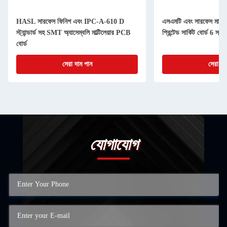
HASL সারফেস ফিনিশ এবং IPC-A-610 D
এসএমটি এবং সারফেস মাউন্ট প্
স্ট্যান্ডার্ড সহ SMT অ্যাসেম্বলি মাল্টিলেয়ার PCB
প্রিন্টেড সার্কিট বোর্ড 6 স্ত
বোর্ড
সেরা দাম পান
সেরা দা
যোগাযোগ