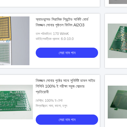
অ্যাডভান্সড সিরামিক প্রিন্টেড সার্কিট বোর্ড
নিমজ্জন সোনার পৃষ্ঠতল ফিনিস Al2O3
তাপ পরিবাহিতা: 170 W/mK
ডাইইলেকট্রিক ধ্রুবক: 6.0-10.0
সেরা দাম পান
নিমজ্জন সোনার পৃষ্ঠের সাথে সুনির্দিষ্ট ডাবল সাইড
পিসিবি 100% ই পরীক্ষা সবুজ সোল্ডার
প্রতিরোধী
বৈশিষ্ট্য: 100% ই-টেস্ট
সিল্কস্ক্রিন: সাদা, কালো, হলুদ
সেরা দাম পান