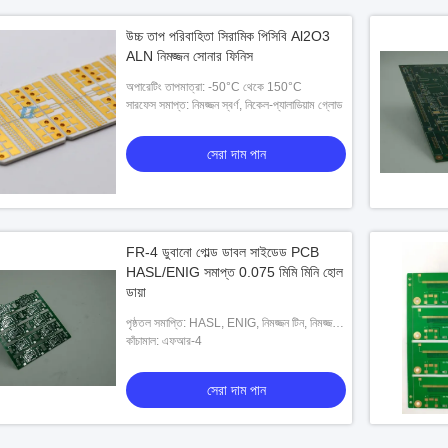
উচ্চ তাপ পরিবাহিতা সিরামিক পিসিবি Al2O3
ALN নিমজ্জন সোনার ফিনিস
অপারেটিং তাপমাত্রা: -50°C থেকে 150°C
সারফেস সমাপ্ত: নিমজ্জন স্বর্ণ, নিকেল-প্যালাডিয়াম গ্লোড
সেরা দাম পান
FR-4 ডুবানো গোল্ড ডাবল সাইডেড PCB
HASL/ENIG সমাপ্ত 0.075 মিমি মিনি হোল
ডায়া
পৃষ্ঠতল সমাপ্তি: HASL, ENIG, নিমজ্জন টিন, নিমজ্জন
সিলভার, গোল্ড ফিঙ্গার, OSP
কাঁচামাল: এফআর-4
সেরা দাম পান