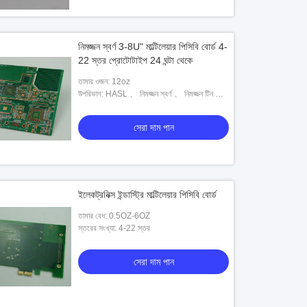
নিমজ্জন স্বর্ণ 3-8U" মাল্টিলেয়ার পিসিবি বোর্ড 4-
22 স্তর প্রোটোটাইপ 24 ঘন্টা থেকে
তামার ওজন: 12oz
উপরিভাগ: HASL 、 নিমজ্জন স্বর্ণ 、 নিমজ্জন টিন 、
নিমজ্জন সিলভার 、 গোল্ড ফিঙ্গার 、 OSP
সেরা দাম পান
ইলেকট্রনিক্স ইন্ডাস্ট্রি মাল্টিলেয়ার পিসিবি বোর্ড
তামার বেধ: 0.5OZ-6OZ
স্তরের সংখ্যা: 4-22 স্তর
সেরা দাম পান