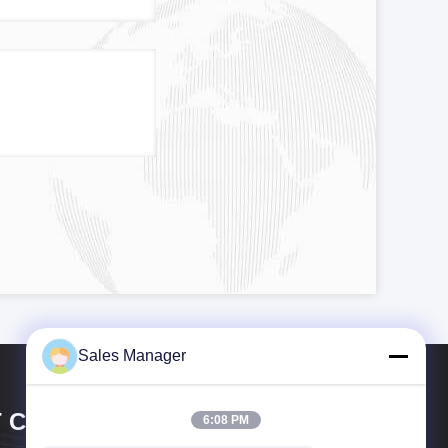
Sales Manager
 CIRCUIT CO.,LTD.
6:08 PM