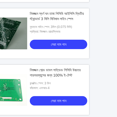
নিমজ্জন স্বর্ণ ঘন তামা পিসিবি আইপিসি দ্বিতীয়
স্ট্যান্ডার্ড 3 মিলি মিনিমাম লাইন স্পেস
ন্যূনতম লাইন স্পেস: 3মিল (0.075 মিমি)
প্রক্রিয়া: নিমজ্জন গোল্ড/স্লিভার
সেরা দাম পান
নিমজ্জন গোল্ড ডাবল সাইডেড পিসিবি উচ্চতর
পারফরম্যান্সের জন্য 100% ই-টেস্ট
কন্ডাক্টর স্পেস: 3 মিল
কাঁচামাল: এফআর-4
সেরা দাম পান