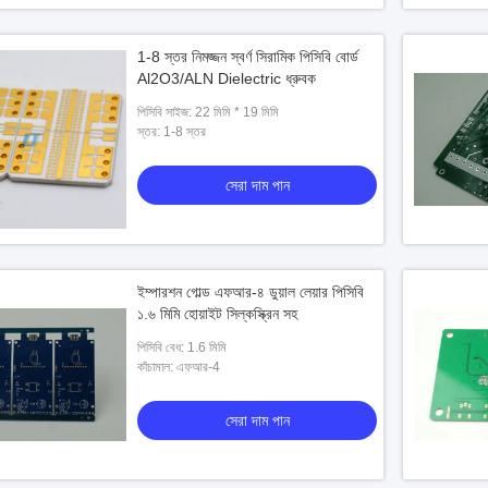
1-8 স্তর নিমজ্জন স্বর্ণ সিরামিক পিসিবি বোর্ড
Al2O3/ALN Dielectric ধ্রুবক
পিসিবি সাইজ: 22 মিমি * 19 মিমি
স্তর: 1-8 স্তর
সেরা দাম পান
ইম্পারশন গোল্ড এফআর-৪ ডুয়াল লেয়ার পিসিবি
১.৬ মিমি হোয়াইট সিল্কস্ক্রিন সহ
পিসিবি বেধ: 1.6 মিমি
কাঁচামাল: এফআর-4
সেরা দাম পান