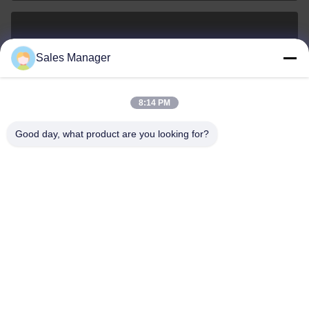
sales@ltcircuit.com
Sales Manager
ই-মেইল
8:14 PM
Good day, what product are you looking for?
001-512-7443871
ফোন
LT CIRCUIT CO.,LTD.