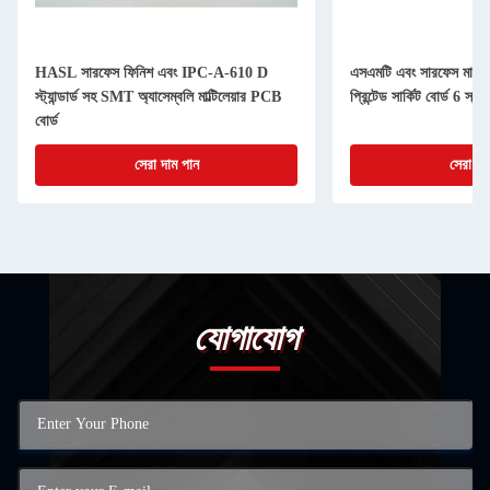
HASL সারফেস ফিনিশ এবং IPC-A-610 D
এসএমটি এবং সারফেস মাউন্ট প্
স্ট্যান্ডার্ড সহ SMT অ্যাসেম্বলি মাল্টিলেয়ার PCB
প্রিন্টেড সার্কিট বোর্ড 6 স্ত
বোর্ড
সেরা দাম পান
সেরা দা
যোগাযোগ