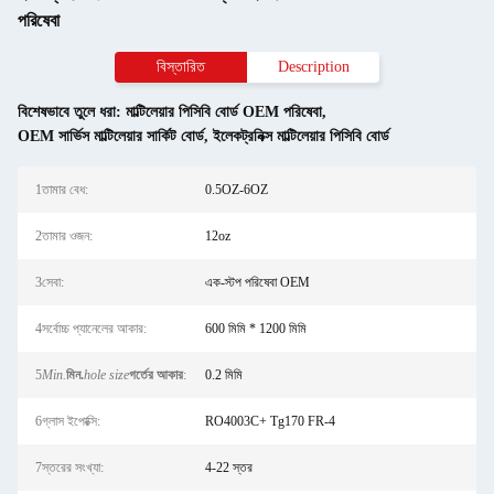
পরিষেবা
বিস্তারিত
Description
বিশেষভাবে তুলে ধরা:
মাল্টিলেয়ার পিসিবি বোর্ড OEM পরিষেবা
,
OEM সার্ভিস মাল্টিলেয়ার সার্কিট বোর্ড
,
ইলেকট্রনিক্স মাল্টিলেয়ার পিসিবি বোর্ড
1তামার বেধ:
0.5OZ-6OZ
2তামার ওজন:
12oz
3সেবা:
এক-স্টপ পরিষেবা OEM
4সর্বোচ্চ প্যানেলের আকার:
600 মিমি * 1200 মিমি
5
Min.
মিন.
hole size
গর্তের আকার
:
0.2 মিমি
6গ্লাস ইপোক্সি:
RO4003C+ Tg170 FR-4
7স্তরের সংখ্যা:
4-22 স্তর