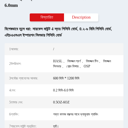
6.0mm
বিস্তারিত
Description
বিশেষভাবে তুলে ধরা:
সারফেস মাউন্ট 4 স্তর পিসিবি বোর্ড
,
0.২-৬ মিমি পিসিবি বোর্ড
,
এইচএএসএল ইম্পারশন সিলভার পিসিবি বোর্ড
1আকার:
/
HASL 、 নিমজ্জন স্বর্ণ 、 নিমজ্জন টিন 、 নিমজ্জন
2উপরিভাগ:
সিলভার 、 গোল্ড ফিঙ্গার 、 OSP
3সর্বোচ্চ প্যানেলের আকার:
600 মিমি * 1200 মিমি
4বেধ:
0.2 মিমি-6.0 মিমি
5তামার বেধ:
0.5OZ-6OZ
6প্যাকিং:
শক্ত কাগজ বাক্সের সাথে ভ্যাকুয়াম প্যাকিং
7সারফেস মাউন্ট প্রযুক্তি:
হ্যাঁ।