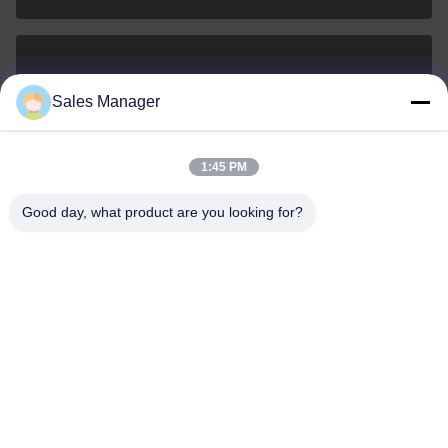
sales@ltcircuit.com
Sales Manager
ই-মেইল
1:45 PM
Good day, what product are you looking for?
001-512-7443871
ফোন
LT CIRCUIT CO.,LTD.