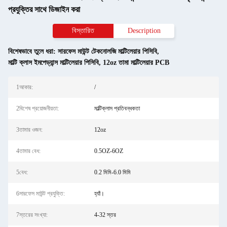
প্রযুক্তির সাথে ডিজাইন করা
বিস্তারিত
Description
বিশেষভাবে তুলে ধরা:
সারফেস মাউন্ট টেকনোলজি মাল্টিলেয়ার পিসিবি
,
মাল্টি ক্লাস ইমপেড্যান্স মাল্টিলেয়ার পিসিবি
,
12oz তামা মাল্টিলেয়ার PCB
1আকার:
/
2বিশেষ প্রয়োজনীয়তা:
মাল্টিক্লাস প্রতিবন্ধকতা
3তামার ওজন:
12oz
4তামার বেধ:
0.5OZ-6OZ
5বেধ:
0.2 মিমি-6.0 মিমি
6সারফেস মাউন্ট প্রযুক্তি:
হ্যাঁ।
7স্তরের সংখ্যা:
4-32 স্তর