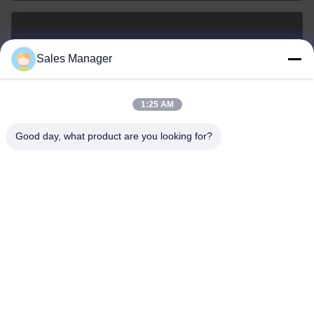
sales@ltcircuit.com
Sales Manager
ই-মেইল
1:25 AM
Good day, what product are you looking for?
001-512-7443871
ফোন
LT CIRCUIT CO.,LTD.