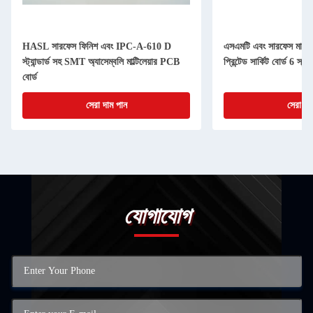
HASL সারফেস ফিনিশ এবং IPC-A-610 D
এসএমটি এবং সারফেস মাউন্ট প্
স্ট্যান্ডার্ড সহ SMT অ্যাসেম্বলি মাল্টিলেয়ার PCB
প্রিন্টেড সার্কিট বোর্ড 6 স্ত
বোর্ড
সেরা দাম পান
সেরা দা
যোগাযোগ