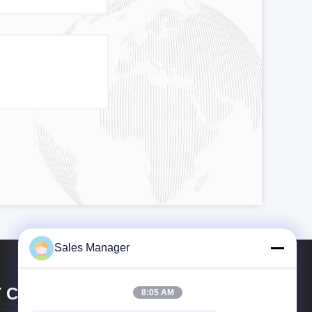
Sales Manager
 CIRCUIT CO.,LTD.
8:05 AM