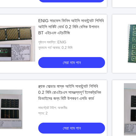
ENIG সারফেস ফিনিস আইসি সাবস্ট্র্যাট পিসিবি
আইসি সার্কিট বোর্ড 0.2 মিমি বেসিক উপাদান
BT এইচএফ এইচটিজি
পৃষ্ঠতল সমাপ্তি: ENIG
ন্যূনতম গর্ত আকার: 0.2 মিমি
সেরা দাম পান
ব্ল্যাক সোল্ডার মাস্ক আইসি সাবস্ট্র্যাট পিসিবি
0.2 মিমি রোএইচএস সামঞ্জস্যপূর্ণ ইলেকট্রনিক
ডিভাইসের জন্য বিটি উপকরণ এসডি কার্ড
সাবস্ট্রেট টাইপ: অনমনীয়
স্তর: 2
সেরা দাম পান