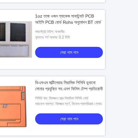
1oz তামা ওজন প্যাকেজ সাবস্ট্র্যাট PCB
আইসি PCB বোর্ড Rohs অনুমোদন BT বোর্ড
সাবস্ট্রেট টাইপ: অনমনীয়
ন্যূনতম গর্ত আকার: 0.2 মিমি
সেরা দাম পান
ডিএফএম মাল্টিলেয়ার সিরামিক পিসিবি ডুবানো
সোনার প্রযুক্তি সহ এনগ ফিনিস টেম্প প্রতিরোধী
পিসিবি নাম: নিমজ্জন গোল্ড সিরামিক পিসিবি বোর্ড
সারফেস সমাপ্ত: নিমজ্জন স্বর্ণ, নিকেল-প্যালাডিয়াম গ্লোড
সেরা দাম পান