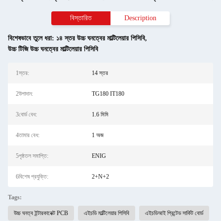
বিস্তারিত
Description
বিশেষভাবে তুলে ধরা:
১৪ স্তর উচ্চ ঘনত্বের মাল্টিলেয়ার পিসিবি
,
উচ্চ টিজি উচ্চ ঘনত্বের মাল্টিলেয়ার পিসিবি
1স্তর:
14 স্তর
2উপাদান:
TG180 IT180
3বোর্ড বেধ:
1.6 মিমি
4তামার বেধ:
1 অজ
5পৃষ্ঠতল সমাপ্তি:
ENIG
6বিশেষ প্রযুক্তি:
2+N+2
Tags:
উচ্চ ঘনত্ব ইন্টারকানেক্ট PCB
এইচডি মাল্টিলেয়ার পিসিবি
এইচডিআই প্রিন্টেড সার্কিট বোর্ড