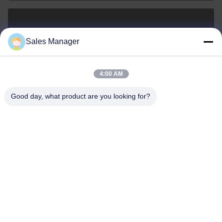
sales@ltcircuit.com
Sales Manager
ই-মেইল
4:00 AM
Good day, what product are you looking for?
001-512-7443871
ফোন
LT CIRCUIT CO.,LTD.