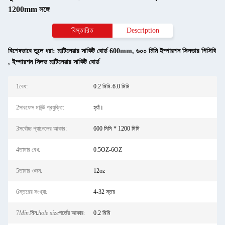
1200mm সঙ্গে
বিস্তারিত
Description
বিশেষভাবে তুলে ধরা:
মাল্টিলেয়ার সার্কিট বোর্ড 600mm
,
৬০০ মিমি ইম্পারশন সিলভার পিসিবি
,
ইম্পারশন সিলভ মাল্টিলেয়ার সার্কিট বোর্ড
1বেধ:
0.2 মিমি-6.0 মিমি
2সারফেস মাউন্ট প্রযুক্তি:
হ্যাঁ।
3সর্বোচ্চ প্যানেলের আকার:
600 মিমি * 1200 মিমি
4তামার বেধ:
0.5OZ-6OZ
5তামার ওজন:
12oz
6স্তরের সংখ্যা:
4-32 স্তর
7
Min.
মিন.
hole size
গর্তের আকার
:
0.2 মিমি