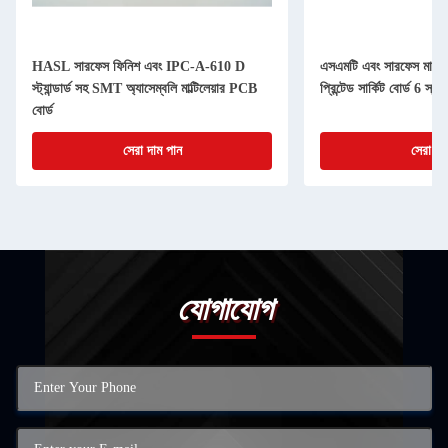
HASL সারফেস ফিনিশ এবং IPC-A-610 D
এসএমটি এবং সারফেস মাউন্ট প্
স্ট্যান্ডার্ড সহ SMT অ্যাসেম্বলি মাল্টিলেয়ার PCB
প্রিন্টেড সার্কিট বোর্ড 6 স্ত
বোর্ড
সেরা দাম পান
সেরা দা
যোগাযোগ