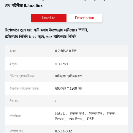
বেধ পরিসীমা 0.5oz-6oz
বিস্তারিত
Description
বিশেষভাবে তুলে ধরা:
মাল্টি ক্লাস ইমপেড্যান্স মাল্টিলেয়ার পিসিবি
,
মাল্টিলেয়ার পিসিবি ৪-২২ স্তর
,
6oz মাল্টিলেয়ার পিসিবি
1বেধ:
0.2 মিমি-6.0 মিমি
2স্তর:
৪-২২ স্তর
3বিশেষ প্রয়োজনীয়তা:
মাল্টিক্লাস প্রতিবন্ধকতা
4সর্বোচ্চ প্যানেলের আকার:
600 মিমি * 1200 মিমি
5আকার:
/
HASL 、 নিমজ্জন স্বর্ণ 、 নিমজ্জন টিন 、 নিমজ্জন
6উপরিভাগ:
সিলভার 、 গোল্ড ফিঙ্গার 、 OSP
7তামার বেধ:
0.5OZ-6OZ