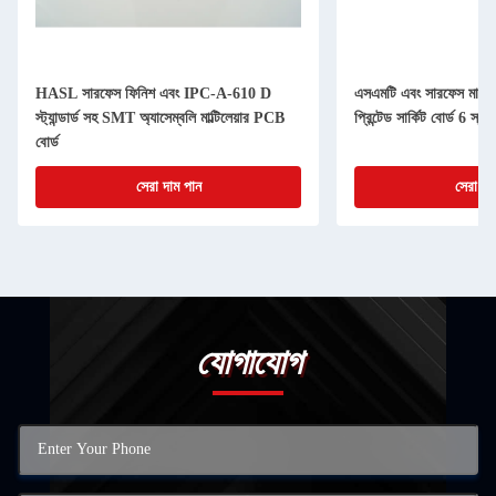
HASL সারফেস ফিনিশ এবং IPC-A-610 D
এসএমটি এবং সারফেস মাউন্ট প্
স্ট্যান্ডার্ড সহ SMT অ্যাসেম্বলি মাল্টিলেয়ার PCB
প্রিন্টেড সার্কিট বোর্ড 6 স্ত
বোর্ড
সেরা দাম পান
সেরা দা
যোগাযোগ