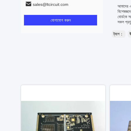
sales@ltcircuit.com
আমাদের এই
বিশেষজ্ঞদ
বোর্ডকে 
যোগাযোগ করুন
সকল প্রযু
ট্যাগ：
উ