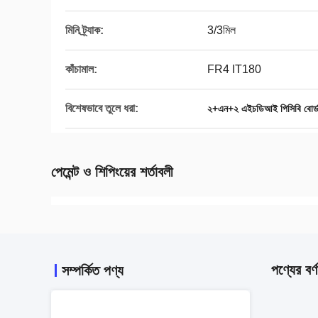
মিনি ট্র্যাক:
3/3মিল
কাঁচামাল:
FR4 IT180
বিশেষভাবে তুলে ধরা:
২+এন+২ এইচডিআই পিসিবি বোর্
পেমেন্ট ও শিপিংয়ের শর্তাবলী
পণ্যের বর্ণ
সম্পর্কিত পণ্য