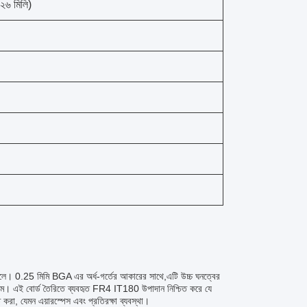
১২৬ মিলি)
রে তোলে। 0.25 মিমি BGA এর অর্ধ-গর্তের আকারের সাথে,এটি উচ্চ ঘনত্বের
্জাম। এই বোর্ড তৈরিতে ব্যবহৃত FR4 IT180 উপাদান নিশ্চিত করে যে
করা, যেমন এয়ারস্পেস এবং প্রতিরক্ষা ব্যবস্থা।