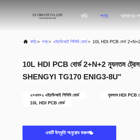
বাড়ি
পণ্য
আমাদের সম্
বাড়ি
>
পণ্য
>
এইচডিআই পিসিবি বোর্ড
>
10L HDI PCB বোর্ড 2+N+2 
10L HDI PCB বোর্ড 2+N+2 ন্যূনতম ট্রেস 3
SHENGYI TG170 ENIG3-8U"
২+এন+২ এইচডিআই পিসিবি বোর্ড
ন্যূনতম HDI PCB বো
10L HDI PCB বোর্ড
একটি উদ্ধৃতি অনুরোধ করুন