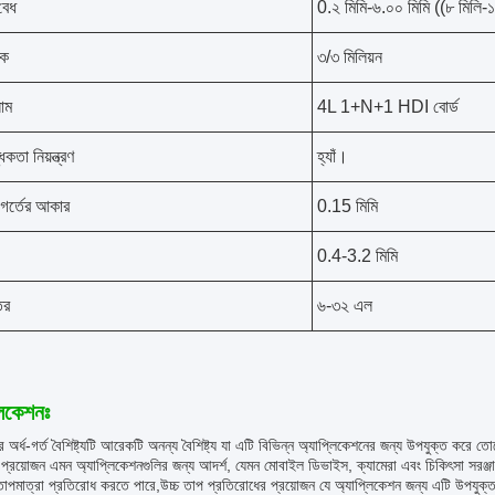
বেধ
0.২ মিমি-৬.০০ মিমি ((৮ মিলি-
াক
৩/৩ মিলিয়ন
নাম
4L 1+N+1 HDI বোর্ড
ধকতা নিয়ন্ত্রণ
হ্যাঁ।
 গর্তের আকার
0.15 মিমি
0.4-3.2 মিমি
তর
৬-৩২ এল
লিকেশনঃ
র অর্ধ-গর্ত বৈশিষ্ট্যটি আরেকটি অনন্য বৈশিষ্ট্য যা এটি বিভিন্ন অ্যাপ্লিকেশনের জন্য উপযুক্ত ক
 প্রয়োজন এমন অ্যাপ্লিকেশনগুলির জন্য আদর্শ, যেমন মোবাইল ডিভাইস, ক্যামেরা এবং চিকিৎসা সরঞ
তাপমাত্রা প্রতিরোধ করতে পারে,উচ্চ তাপ প্রতিরোধের প্রয়োজন যে অ্যাপ্লিকেশন জন্য এটি উপযুক্ত 