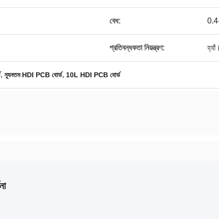
বেধ:
0.4
প্রতিবন্ধকতা নিয়ন্ত্রণ:
হ্যাঁ
,
,
ড
ন্যূনতম HDI PCB বোর্ড
10L HDI PCB বোর্ড
না