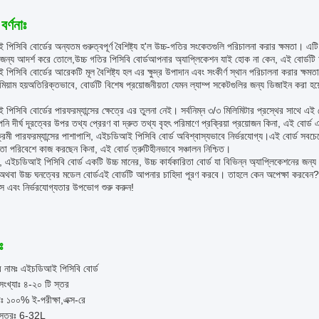
বর্ণনাঃ
িসিবি বোর্ডের অন্যতম গুরুত্বপূর্ণ বৈশিষ্ট্য হ'ল উচ্চ-গতির সংকেতগুলি পরিচালনা করার ক্ষমতা। 
 জন্য আদর্শ করে তোলে,উচ্চ গতির পিসিবি বোর্ডআপনার অ্যাপ্লিকেশন যাই হোক না কেন, এই বোর্ডট
িসিবি বোর্ডের আরেকটি মূল বৈশিষ্ট্য হল এর ক্ষুদ্র উপাদান এবং সংকীর্ণ স্থান পরিচালনা করার ক্ষমত
মিয়াম হয়অতিরিক্তভাবে, বোর্ডটি বিশেষ প্রয়োজনীয়তা যেমন ল্যাম্প সকেটগুলির জন্য ডিজাইন করা হয
িসিবি বোর্ডের পারফরম্যান্সের ক্ষেত্রে এর তুলনা নেই। সর্বনিম্ন ৩/৩ মিলিমিটার প্রস্থের সাথে এই 
ি দীর্ঘ দূরত্বের উপর তথ্য প্রেরণ বা দ্রুত তথ্য বৃহৎ পরিমাণে প্রক্রিয়া প্রয়োজন কিনা, এই বোর
্রমী পারফরম্যান্সের পাশাপাশি, এইচডিআই পিসিবি বোর্ড অবিশ্বাস্যভাবে নির্ভরযোগ্য।এই বোর্ড সব
্রতা পরিবেশে কাজ করছেন কিনা, এই বোর্ড ত্রুটিহীনভাবে সঞ্চালন নিশ্চিত।
 এইচডিআই পিসিবি বোর্ড একটি উচ্চ মানের, উচ্চ কার্যকারিতা বোর্ড যা বিভিন্ন অ্যাপ্লিকেশনের 
র,অথবা উচ্চ ঘনত্বের মডেল বোর্ডএই বোর্ডটি আপনার চাহিদা পূরণ করবে। তাহলে কেন অপেক্ষা করবে
ন্স এবং নির্ভরযোগ্যতার উপভোগ শুরু করুন!
ঃ
র নামঃ এইচডিআই পিসিবি বোর্ড
সংখ্যাঃ ৪-২০ টি স্তর
ষাঃ ১০০% ই-পরীক্ষা,এক্স-রে
 স্তরঃ 6-32L