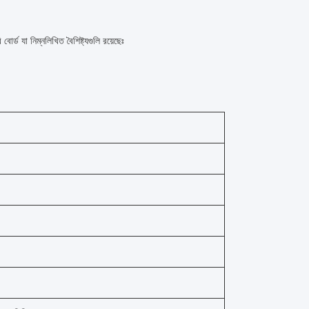
্ড যা নিম্নলিখিত বৈশিষ্ট্যগুলি রয়েছেঃ