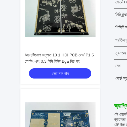
বোর্ডের 
মিনি ট্র্য
পিসিবি 
প্রতিবন্
ন্যূনতম
উচ্চ দৃষ্টিকোণ অনুপাত 10 1 HDI PCB বোর্ড P1.5
স্পেসিং এবং 0.3 মিমি মিনিট Bga পিচ সহ
বেধ
সেরা দাম পান
বোর্ড স্
অ্যাপ্
এই বোর্ডে
প্যাকেজিং
এটি উচ্চ 