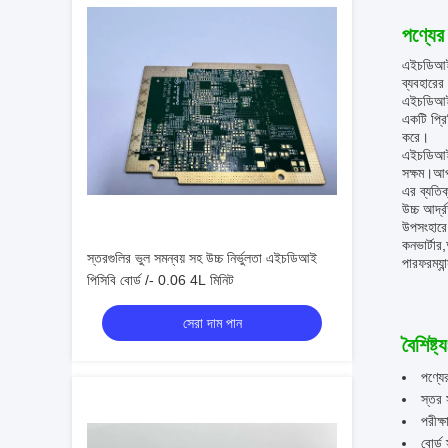
পণ্যের 
এইচডিআই প
ব্যবহারের
এইচডিআই প
একটি প্রি
করে।
এইচডিআই প
সক্ষম।আপন
এর ব্যতিক
উচ্চ আর্দ
উপসংহারে,
কনভার্টা
স্তরগুলির ভুল সমন্বয় সহ উচ্চ নির্ভুলতা এইচডিআই
পারফরম্যা
পিসিবি বোর্ড /- 0.06 4L মিনিট
সেরা দাম পান
বৈশিষ্ট্য
পণ্যে
স্তর 
পরীক্
বোর্ড