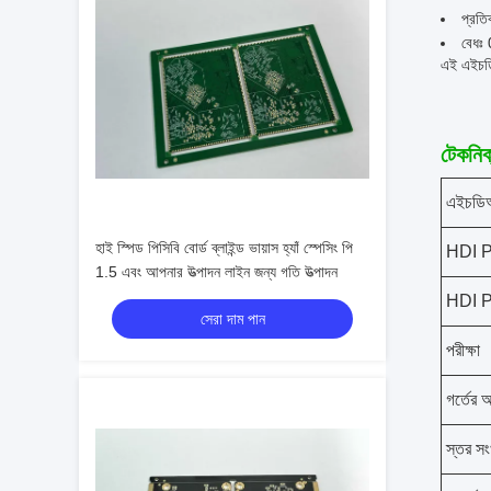
প্রতিব
বেধঃ 
এই এইচডিআ
টেকনিক্
এইচডিআ
হাই স্পিড পিসিবি বোর্ড ব্লাইন্ড ভায়াস হ্যাঁ স্পেসিং পি
HDI 
1.5 এবং আপনার উত্পাদন লাইন জন্য গতি উত্পাদন
HDI 
সেরা দাম পান
পরীক্ষা
গর্তের 
স্তর সং