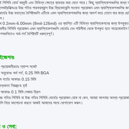
িসিবি বোর্ড বহুমুখী এবং বিভিন্ন ক্ষেত্রে ব্যবহার করা যেতে পারে। কিছু অ্যাপ্লিকেশনগুলির মধ্যে
েকট্রনিক্সএর উচ্চ গতির পারফরম্যান্স উচ্চ ফ্রিকোয়েন্সি সংকেত প্রয়োজন এমন অ্যাপ্লিকেশনগুলি
োর্ডের উচ্চ ঘনত্বের বৈশিষ্ট্যগুলি এটিকে এমন অ্যাপ্লিকেশনগুলির জন্য আদর্শ করে তোলে যার জন্য ছো
ন্স।
বেধ 0.2mm-6.00mm (8mil-126mil) এর ব্যাপ্তি এটি বিভিন্ন অ্যাপ্লিকেশনের জন্য উপযুক্ত কর
নমনীয় পিসিবি প্রয়োজন এমন অ্যাপ্লিকেশনগুলি বোর্ডের বেধ পরিসীমা থেকে উপকৃত হতে পারেমোবাই
শনগুলিতেও অর্ধ-গর্ত বৈশিষ্ট্যটি গুরুত্বপূর্ণ।
াইজেশনঃ
 প্রয়োজনীয়তাঃ ল্যাম্প সকেট
 অনুরোধঃ অর্ধ গর্ত, 0.25 মিমি BGA
তম গর্তের আকারঃ 0.15 মিমি
ন্ধকতা নিয়ন্ত্রণঃ হ্যাঁ
র আকারঃ 0.1 মিমি লেজার ড্রিল
্চ গতির পিসিবি বা উচ্চ গতির পিসিবি বোর্ডের প্রয়োজন হোক না কেন, আমরা আপনার অনন্য প্রয়ো
গুলি নিয়ে আলোচনা করতে আজই আমাদের সাথে যোগাযোগ করুন।
া ও সেবা: