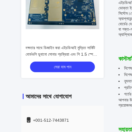
এইচডিআই প
ভোক্তা ইল
সিস্টেম।ব
অ্যাপ্লায়ে
বোর্ডের 
বা শক্ত-
অ্যাপ্লিকে
দক্ষতার সাথে ডিজাইন করা এইচডিআই মুদ্রিত সার্কিট
বোর্ডগুলি ডুবানো সোনার প্রক্রিয়া এবং পি 1.5 স্পেসিং
কাস্টম
সহ
সেরা দাম পান
বিশেষ
বিশেষ
ন্যূন
প্রতিব
গর্তে
আমাদের সাথে যোগাযোগ
আপনার উচ
প্রয়োজন
+001-512-7443871
সহায়ত