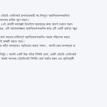
এটি এইচডি এসডিআই রূপান্তরকারী সহ বিস্তৃত অ্যাপ্লিকেশনগুলিতে
ি আপনার চাহিদা পূরণ করবে।
া।এই বোর্ডটি কমপ্যাক্ট ডিভাইসে ব্যবহারের জন্য আদর্শ যেখানে স্থান
়েছে, এটি আলোকসজ্জার অ্যাপ্লিকেশনগুলির জন্য এটি একটি দুর্দান্ত পছন্দ
বোর্ড সবচেয়ে চাহিদাপূর্ণ অ্যাপ্লিকেশনগুলিও সহজে পরিচালনা করতে
্ড এই কাজটি করতে পারে।
চেয়ে কঠিন অবস্থারও প্রতিরোধ করতে সক্ষম।. আপনি চরম তাপমাত্রা বা
জন্য নিখুঁত। আপনি একটি উচ্চ গতির পিসিবি বোর্ড, একটি এইচডি এসডিআই
ন? আজই আপনার এইচডিআই পিসিবি বোর্ড অর্ডার করুন এবং ব্যতিক্রমী