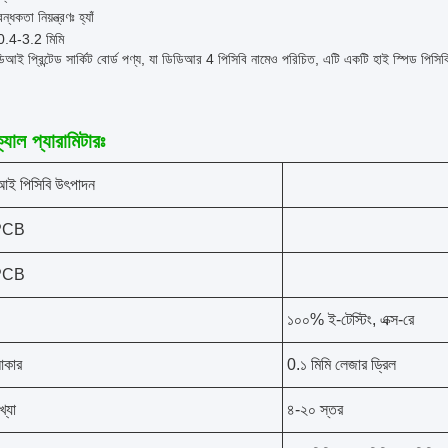
ন্ধকতা নিয়ন্ত্রণঃ হ্যাঁ
0.4-3.2 মিমি
ই প্রিন্টেড সার্কিট বোর্ড পণ্য, যা ডিডিআর 4 পিসিবি নামেও পরিচিত, এটি একটি হাই স্পিড পিসিবি বোর
যাল প্যারামিটারঃ
ই পিসিবি উৎপাদন
PCB
PCB
১০০% ই-টেস্টিং, এক্স-রে
আকার
0.১ মিমি লেজার ড্রিল
খ্যা
৪-২০ স্তর