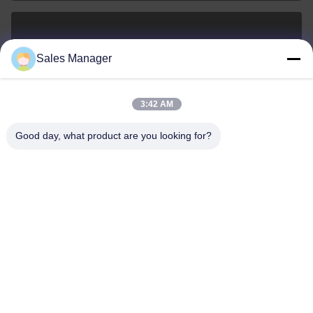
sales@ltcircuit.com
Sales Manager
ই-মেইল
3:42 AM
Good day, what product are you looking for?
001-512-7443871
ফোন
LT CIRCUIT CO.,LTD.