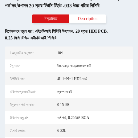
গর্ত সহ উত্পাদন 20 স্তর টিউসি টিইউ -933 উচ্চ গতির পিসিবি
বিস্তারিত
Description
বিশেষভাবে তুলে ধরা:
এইচডিআই পিসিবি উৎপাদন
,
20 স্তর HDI PCB
,
0.25 মিমি বিজিএ এইচডিআই পিসিবি
1আনুমানিক অনুপাত:
10:1
2মূলশব্দ:
উচ্চ ঘনত্ব আন্তঃসংযোগকারী
3পিসিবি নাম:
4L 1+N+1 HDI বোর্ড
4বিশেষ প্রয়োজনীয়তা:
ল্যাম্প সকেট
5ন্যূনতম গর্ত আকার:
0.15 মিমি
6বিশেষ অনুরোধ:
অর্ধ গর্ত, 0.25 মিমি BGA
7বোর্ড লেয়ার:
6-32L