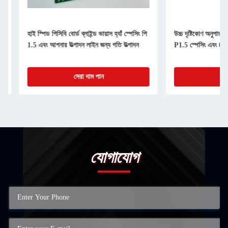
হাই স্পিড পিসিবি বোর্ড ব্লাইন্ড ভায়াস হ্যাঁ স্পেসিং পি
উচ্চ দৃষ্টিকোণ অনুপাত 10
1.5 এবং আপনার উত্পাদন লাইন জন্য গতি উত্পাদন
P1.5 স্পেসিং এবং 0.3 মিম
সেরা দাম পান
সেরা দা
যোগাযোগ