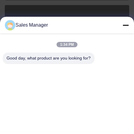
sales@ltcircuit.com
Sales Manager
ই-মেইল
1:34 PM
Good day, what product are you looking for?
001-512-7443871
ফোন
LT CIRCUIT CO.,LTD.