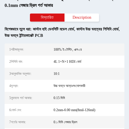
0.1mm লেজার ড্রিল গর্ত আকার
বিস্তারিত
Description
বিশেষভাবে তুলে ধরা:
কাস্টম হাই ডেনসিটি মডেল বোর্ড
,
কাস্টম উচ্চ ঘনত্বের পিসিবি বোর্ড
,
উচ্চ ঘনত্ব ইন্টারকানেক্ট PCB
1পরীক্ষামূলক:
100% ই-টেস্টিং, এক্স-রে
2পিসিবি নাম:
4L 1+N+1 HDI বোর্ড
3আনুমানিক অনুপাত:
10:1
4মূলশব্দ:
উচ্চ ঘনত্ব আন্তঃসংযোগকারী
5ন্যূনতম গর্ত আকার:
0.15 মিমি
6বোর্ড বেধ:
0.2mm-6.00 mm(8mil-126mil)
7গর্তের আকার:
0.১ মিমি লেজার ড্রিল