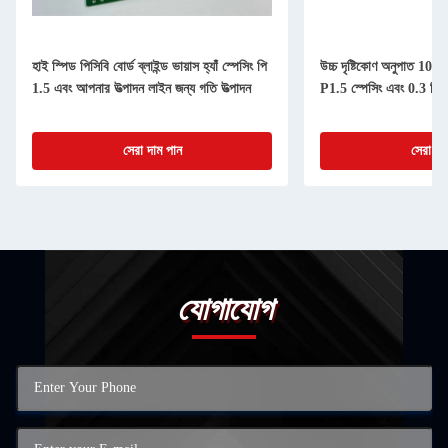
হাই স্পিড পিসিবি বোর্ড ব্লাইন্ড ভায়াস হ্যাঁ স্পেসিং পি
উচ্চ দৃষ্টিকোণ অনুপাত 10
1.5 এবং আপনার উত্পাদন লাইন জন্য গতি উত্পাদন
P1.5 স্পেসিং এবং 0.3 মিম
সেরা দাম পান
সেরা দা
জমা দিন
যোগাযোগ