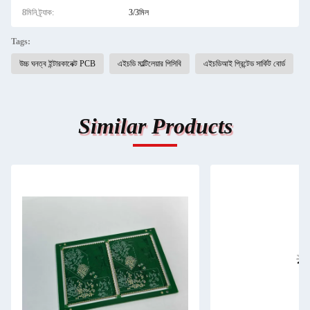
8মিনি ট্র্যাক:
3/3মিল
Tags:
উচ্চ ঘনত্ব ইন্টারকানেক্ট PCB
এইচডি মাল্টিলেয়ার পিসিবি
এইচডিআই প্রিন্টেড সার্কিট বোর্ড
Similar Products
একটি বার্তা রেখে যান
আমরা শীঘ্রই আপনাকে আবার কল করব!